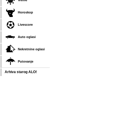
Vreme
Horoskop
Livescore
Auto oglasi
Nekretnine oglasi
Putovanje
Arhiva starog ALO!