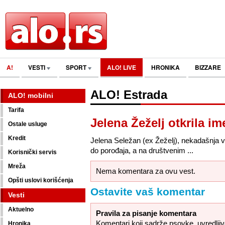
A!
VESTI
SPORT
ALO! LIVE
HRONIKA
BIZZARE
ALO! Estrada
ALO! mobilni
Tarifa
Jelena Žeželj otkrila i
Ostale usluge
Kredit
Jelena Seležan (ex Žeželj), nekadašnja v
do porođaja, a na društvenim ...
Korisnički servis
Mreža
Nema komentara za ovu vest.
Opšti uslovi korišćenja
Ostavite vaš komentar
Vesti
Aktuelno
Pravila za pisanje komentara
Komentari koji sadrže psovke, uvredljive,
Hronika