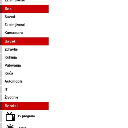
Zanimljivosti
Sex
Saveti
Zanimljivosti
Kamasutra
Saveti
Zdravlje
Kuhinja
Putovanja
Kuća
Automobili
IT
Životinje
Servisi
Tv program