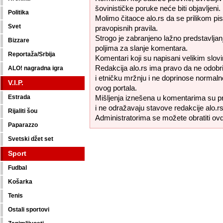
šovinističke poruke neće biti objavljeni.
Politika
Molimo čitaoce alo.rs da se prilikom pi
Svet
pravopisnih pravila.
Strogo je zabranjeno lažno predstavljanj
Bizzare
poljima za slanje komentara.
Reportaža/Srbija
Komentari koji su napisani velikim slovi
Redakcija alo.rs ima pravo da ne odobr
ALO! nagradna igra
i etničku mržnju i ne doprinose normaln
V.I.P.
ovog portala.
Estrada
Mišljenja iznešena u komentarima su pr
i ne odražavaju stavove redakcije alo.rs
Rijaliti šou
Administratorima se možete obratiti ov
Paparazzo
Svetski džet set
Sport
Fudbal
Košarka
Tenis
Ostali sportovi