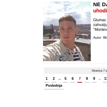
NE D
uhodi
Glumac i
zahvalju
"Montevi
Autor: Bl
Stranica 7 
1
2
5
6
7
8
9
1
...
..
Poslednja