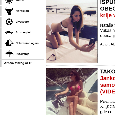
Vreme
ISPU
OBE
Horoskop
krije
Livescore
Nataša Š
Vukašina
Auto oglasi
obećanje
Nekretnine oglasi
Autor: Al
Putovanje
Arhiva starog ALO!
TAKO
Janko
samo 
(VID
Pevačica
za „KCN
gde će ra