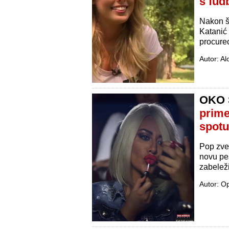
s fud
Nakon št
Katanić
procureo
Autor: Al
OKO
prime
spotu
Pop zvez
novu pes
zabeleži
Autor: O