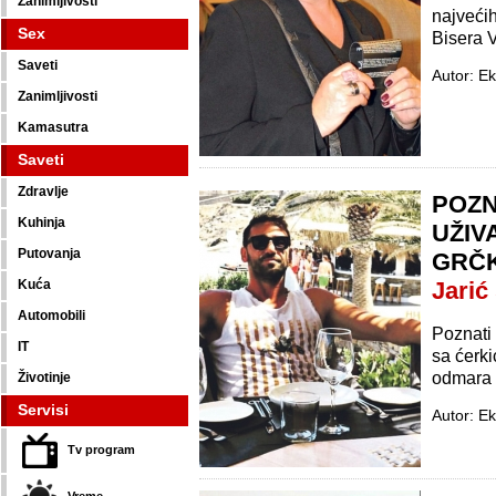
Zanimljivosti
najveći
Sex
Bisera V
Saveti
Autor: Ek
Zanimljivosti
Kamasutra
Saveti
Zdravlje
POZN
Kuhinja
UŽIV
Putovanja
GRČ
Kuća
Jarić
Automobili
Poznati
IT
sa ćerk
odmara 
Životinje
Servisi
Autor: Ek
Tv program