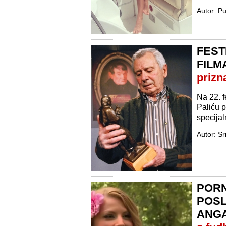
Autor: Pu
FEST
FILM
prizn
Na 22. f
Paliću 
specijal
Autor: S
PORN
POS
ANG