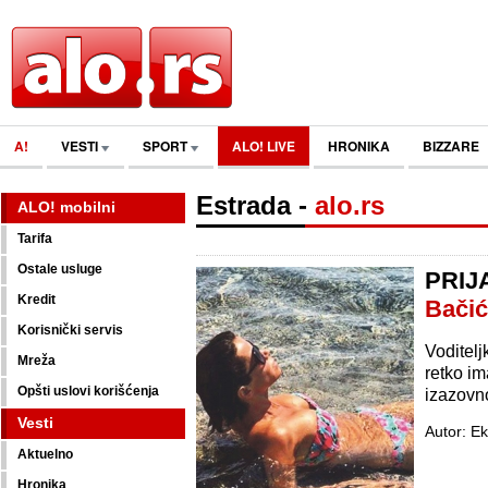
A!
VESTI
SPORT
ALO! LIVE
HRONIKA
BIZZARE
Estrada
-
alo.rs
ALO! mobilni
Tarifa
Ostale usluge
PRIJ
Kredit
Bačić
Korisnički servis
Voditelj
Mreža
retko im
Opšti uslovi korišćenja
izazovno
Vesti
Autor: Ek
Aktuelno
Hronika