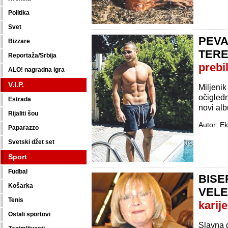
Politika
Svet
PEVA
Bizzare
TER
Reportaža/Srbija
prebi
ALO! nagradna igra
V.I.P.
Miljeni
očigled
Estrada
novi alb
Rijaliti šou
Autor: Ek
Paparazzo
Svetski džet set
Sport
Fudbal
BISE
Košarka
VELE
Tenis
karij
Ostali sportovi
Slavna 