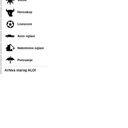
Vreme
Horoskop
Livescore
Auto oglasi
Nekretnine oglasi
Putovanje
Arhiva starog ALO!