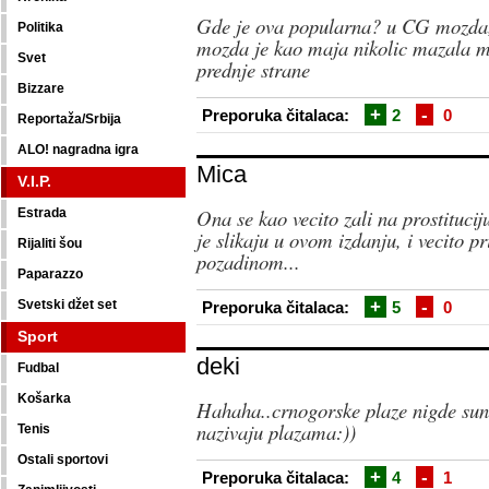
Gde je ova popularna? u CG mozda,
Politika
mozda je kao maja nikolic mazala 
Svet
prednje strane
Bizzare
+
-
Preporuka čitalaca:
2
0
Reportaža/Srbija
ALO! nagradna igra
Mica
V.I.P.
Ona se kao vecito zali na prostitucij
Estrada
je slikaju u ovom izdanju, i vecito p
Rijaliti šou
pozadinom...
Paparazzo
+
-
Svetski džet set
Preporuka čitalaca:
5
0
Sport
deki
Fudbal
Košarka
Hahaha..crnogorske plaze nigde sunc
nazivaju plazama:))
Tenis
Ostali sportovi
+
-
Preporuka čitalaca:
4
1