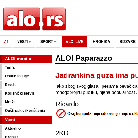
A!
VESTI
SPORT
ALO! LIVE
HRONIKA
BIZZARE
ALO! Paparazzo
ALO! mobilni
Tarifa
Jadrankina guza ima p
Ostale usluge
Kredit
Iako zbog svog glasa i pesama pevačica
mnogobrojnu publiku, njena popularnost ..
Korisnički servis
Mreža
Ricardo
Opšti uslovi korišćenja
Vesti
Aktuelno
2KD
Hronika