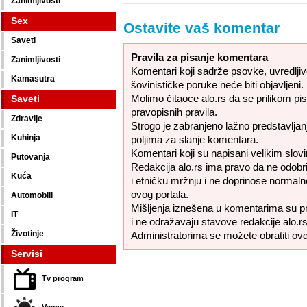
Zanimljivosti
Sex
Ostavite vaš komentar
Saveti
Pravila za pisanje komentara
Zanimljivosti
Komentari koji sadrže psovke, uvredljive,
Kamasutra
šovinističke poruke neće biti objavljeni.
Molimo čitaoce alo.rs da se prilikom pi
Saveti
pravopisnih pravila.
Zdravlje
Strogo je zabranjeno lažno predstavljanj
Kuhinja
poljima za slanje komentara.
Komentari koji su napisani velikim slovi
Putovanja
Redakcija alo.rs ima pravo da ne odobr
Kuća
i etničku mržnju i ne doprinose normaln
ovog portala.
Automobili
Mišljenja iznešena u komentarima su pr
IT
i ne odražavaju stavove redakcije alo.rs
Životinje
Administratorima se možete obratiti ov
Servisi
Tv program