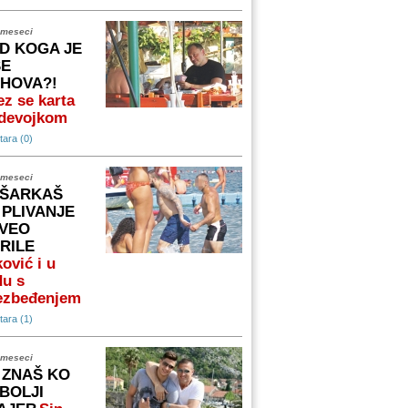
 meseci
D KOGA JE
ŠE
IHOVA?!
z se karta
 devojkom
ara (0)
 meseci
ŠARKAŠ
 PLIVANJE
VEO
RILE
ović i u
du s
ezbeđenjem
ara (1)
 meseci
 ZNAŠ KO
 BOLJI