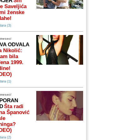
AJER
Sin
e Saveljića
mi ženske
dahe!
ara (3)
 meseci
VA ODVALA
 Nikolić:
am bila
ena 1999.
ine!
IDEO)
ara (1)
 meseci
PORAN
D
Šta radi
na Španović
le
ninga?
IDEO)
ara (2)