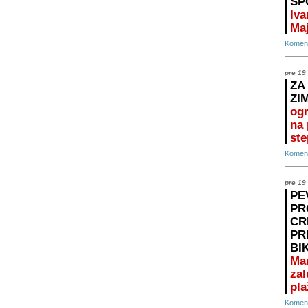
SP
Iva
Maj
Koment
pre 19
ZA
ZI
ogr
na 
ste
Koment
pre 19
PE
PR
CR
PR
BI
Ma
zal
pla
Koment