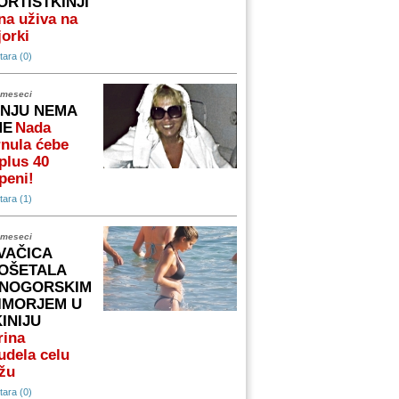
ORTISTKINJI
na uživa na
orki
ara (0)
 meseci
 NJU NEMA
ME
Nada
nula ćebe
plus 40
peni!
ara (1)
 meseci
VAČICA
OŠETALA
NOGORSKIM
IMORJEM U
KINIJU
rina
udela celu
žu
ara (0)