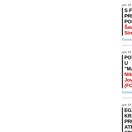
pre 19
S 
PR
PO
Šav
Sin
Koment
pre 19
PO
U
"M
Nik
Jo
(F
Koment
pre 19
EG
KR
PR
AT