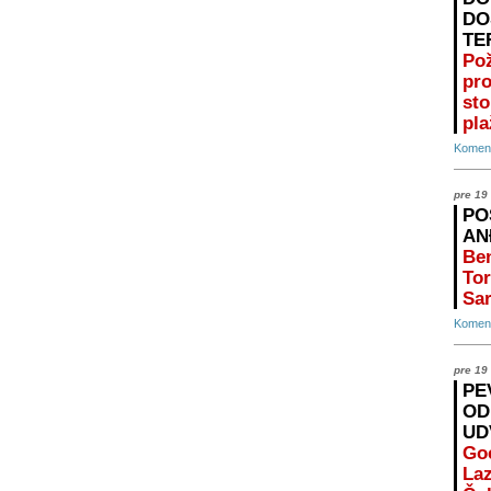
DO
TE
Po
pr
st
pla
Koment
pre 19
PO
AN
Ben
Tor
Sar
Koment
pre 19
PE
OD
UD
Go
Laz