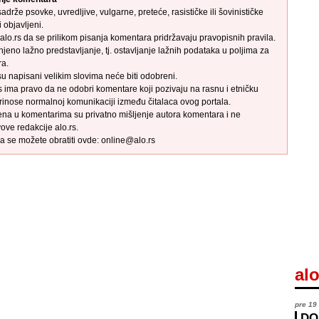
adrže psovke, uvredljive, vulgarne, preteće, rasističke ili šovinističke
 objavljeni.
alo.rs da se prilikom pisanja komentara pridržavaju pravopisnih pravila.
njeno lažno predstavljanje, tj. ostavljanje lažnih podataka u poljima za
ra.
su napisani velikim slovima neće biti odobreni.
s ima pravo da ne odobri komentare koji pozivaju na rasnu i etničku
rinose normalnoj komunikaciji između čitalaca ovog portala.
ena u komentarima su privatno mišljenje autora komentara i ne
ove redakcije alo.rs.
a se možete obratiti ovde: online@alo.rs
alo
pre 19
DO