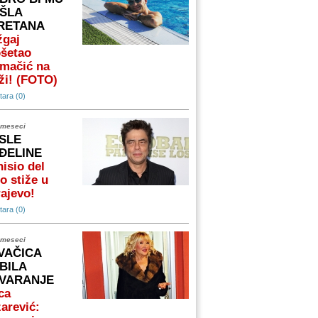
ŠLA
RETANA
žgaj
ošetao
omačić na
ži! (FOTO)
ara (0)
 meseci
SLE
ĐELINE
isio del
o stiže u
ajevo!
ara (0)
 meseci
VAČICA
BILA
VARANJE
ca
arević: