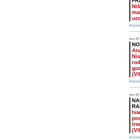
FR
Niš
ma
uz
Koment
pre 19
NO
Ana
Nis
rođ
god
(V
Koment
pre 19
NA
RA
Iva
pos
tre
(V
Koment