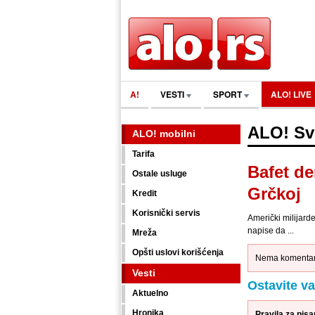
A!
VESTI
SPORT
ALO! LIVE
ALO! Sv
ALO! mobilni
Tarifa
Bafet de
Ostale usluge
Grčkoj
Kredit
Korisnički servis
Američki milijard
napise da ...
Mreža
Opšti uslovi korišćenja
Nema komentara
Vesti
Ostavite v
Aktuelno
Hronika
Pravila za pis