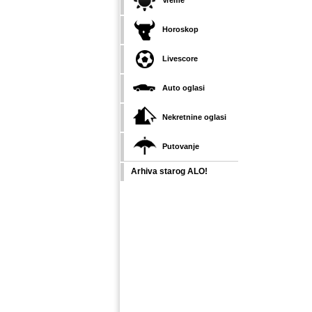
Vreme
Horoskop
Livescore
Auto oglasi
Nekretnine oglasi
Putovanje
Arhiva starog ALO!