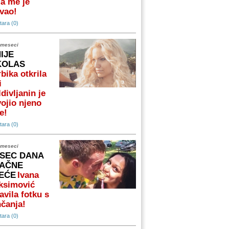
a me je
vao!
ara (0)
 meseci
NIJE
KOLAS
bika otkrila
i
divljanin je
ojio njeno
e!
ara (0)
 meseci
SEC DANA
AČNE
EĆE
Ivana
ksimović
avila fotku s
čanja!
ara (0)