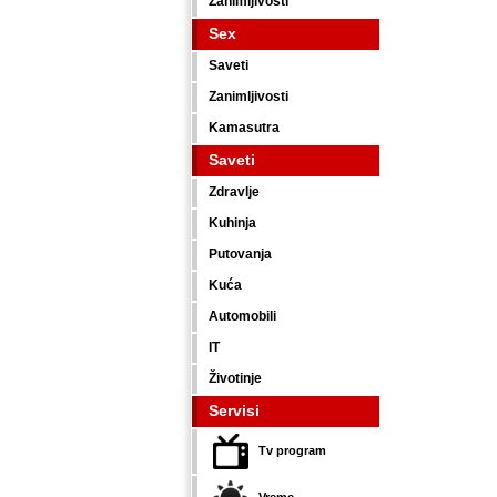
Zanimljivosti
Sex
Saveti
Zanimljivosti
Kamasutra
Saveti
Zdravlje
Kuhinja
Putovanja
Kuća
Automobili
IT
Životinje
Servisi
Tv program