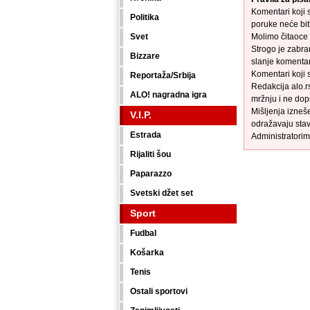
Komentari koji s
Politika
poruke neće biti
Svet
Molimo čitaoce 
Strogo je zabra
Bizzare
slanje komenta
Komentari koji 
Reportaža/Srbija
Redakcija alo.r
ALO! nagradna igra
mržnju i ne dop
Mišljenja izneš
V.I.P.
odražavaju stav
Estrada
Administratorim
Rijaliti šou
Paparazzo
Svetski džet set
Sport
Fudbal
Košarka
Tenis
Ostali sportovi