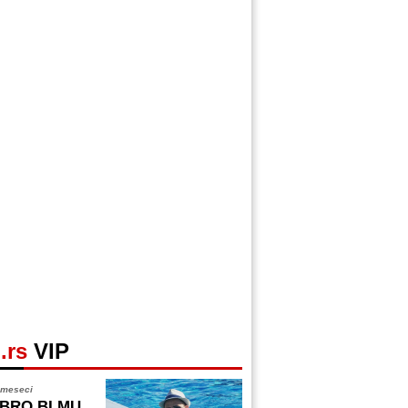
.rs
VIP
 meseci
BRO BI MU