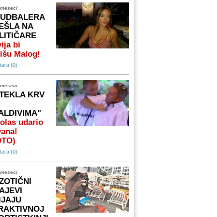
 meseci
FUDBALERA
EŠLA NA
LITIČARE
ija bi
išu Malog!
ara (0)
 meseci
TEKLA KRV
ALDIVIMA"
olas udario
vana!
OTO)
ara (0)
 meseci
ZOTIČNI
AJEVI
IJAJU
RAKTIVNOJ