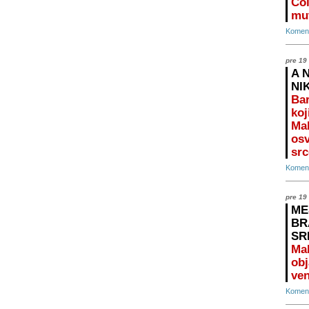
Čol
mu
Koment
pre 19
A 
NI
Bar
koj
Mal
osv
src
Koment
pre 19
ME
BR
SR
Ma
obj
ven
Koment