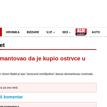
HRONIKA
BIZZARE
V.I.P.
SEX
AUTO
et
mantovao da je kupio ostrvce u
er Voren Bafet je kao "proizvod izmišljotine" danas demantovao novinske
 za ovu vest.
aš komentar
anje komentara