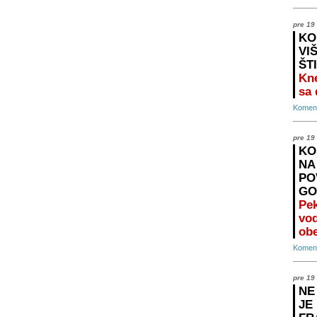
pre 19
KO
VI
ŠT
Kne
sa
Koment
pre 19
KO
NA
PO
GO
Pek
vo
ob
Koment
pre 19
NE
JE