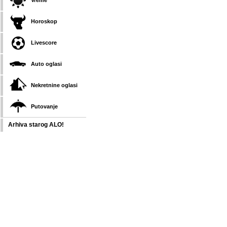
Vreme
Horoskop
Livescore
Auto oglasi
Nekretnine oglasi
Putovanje
Arhiva starog ALO!