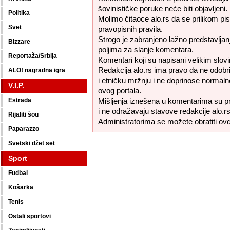
šovinističke poruke neće biti objavljeni.
Politika
Molimo čitaoce alo.rs da se prilikom pi
Svet
pravopisnih pravila.
Strogo je zabranjeno lažno predstavljanj
Bizzare
poljima za slanje komentara.
Reportaža/Srbija
Komentari koji su napisani velikim slovi
Redakcija alo.rs ima pravo da ne odobr
ALO! nagradna igra
i etničku mržnju i ne doprinose normaln
V.I.P.
ovog portala.
Estrada
Mišljenja iznešena u komentarima su pr
i ne odražavaju stavove redakcije alo.rs
Rijaliti šou
Administratorima se možete obratiti ov
Paparazzo
Svetski džet set
Sport
Fudbal
Košarka
Tenis
Ostali sportovi