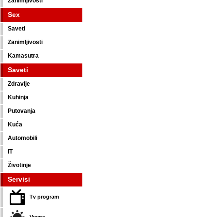
Zanimljivosti
Sex
Saveti
Zanimljivosti
Kamasutra
Saveti
Zdravlje
Kuhinja
Putovanja
Kuća
Automobili
IT
Životinje
Servisi
Tv program