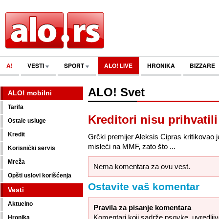
A!
VESTI
SPORT
ALO! LIVE
HRONIKA
BIZZARE
ALO! Svet
ALO! mobilni
Tarifa
Kreditori nisu prihvatil
Ostale usluge
Kredit
Grčki premijer Aleksis Cipras kritikovao j
misleći na MMF, zato što ...
Korisnički servis
Mreža
Nema komentara za ovu vest.
Opšti uslovi korišćenja
Ostavite vaš komentar
Vesti
Aktuelno
Pravila za pisanje komentara
Komentari koji sadrže psovke, uvredljive,
Hronika