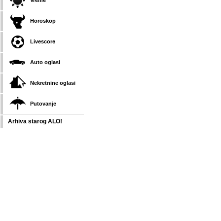
Vreme
Horoskop
Livescore
Auto oglasi
Nekretnine oglasi
Putovanje
Arhiva starog ALO!