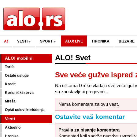
A!
VESTI
SPORT
ALO! LIVE
HRONIKA
BIZZARE
ALO! Svet
ALO! mobilni
Tarifa
Sve veće gužve ispred 
Ostale usluge
Kredit
Na ulicama Grčke vladaju sve veće gužv
su zaustavljeni pregovori ...
Korisnički servis
Mreža
Nema komentara za ovu vest.
Opšti uslovi korišćenja
Ostavite vaš komentar
Vesti
Aktuelno
Pravila za pisanje komentara
Komentari koji sadrže psovke, uvredljive,
Hronika