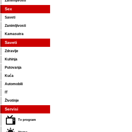
Zanimljivosti
Sex
Saveti
Zanimljivosti
Kamasutra
Saveti
Zdravlje
Kuhinja
Putovanja
Kuća
Automobili
IT
Životinje
Servisi
Tv program