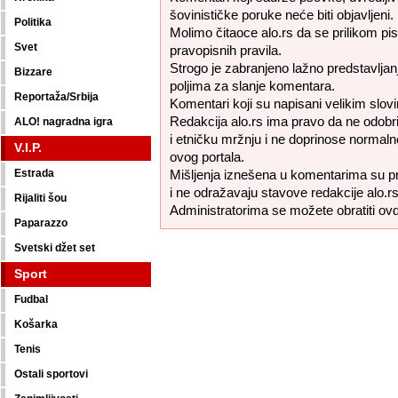
šovinističke poruke neće biti objavljeni.
Politika
Molimo čitaoce alo.rs da se prilikom pi
Svet
pravopisnih pravila.
Strogo je zabranjeno lažno predstavljanj
Bizzare
poljima za slanje komentara.
Reportaža/Srbija
Komentari koji su napisani velikim slovi
Redakcija alo.rs ima pravo da ne odobr
ALO! nagradna igra
i etničku mržnju i ne doprinose normaln
V.I.P.
ovog portala.
Estrada
Mišljenja iznešena u komentarima su pr
i ne odražavaju stavove redakcije alo.rs
Rijaliti šou
Administratorima se možete obratiti ov
Paparazzo
Svetski džet set
Sport
Fudbal
Košarka
Tenis
Ostali sportovi