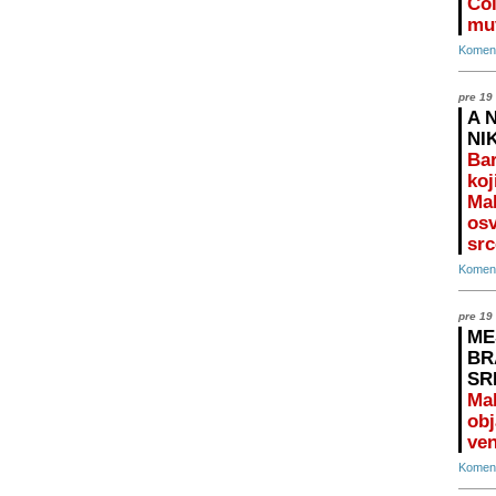
Čol
mu
Koment
pre 19
A 
NI
Bar
koj
Mal
osv
src
Koment
pre 19
ME
BR
SR
Ma
obj
ven
Koment