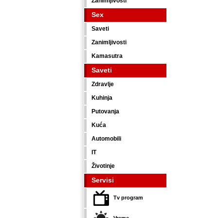
Zanimljivosti
Sex
Saveti
Zanimljivosti
Kamasutra
Saveti
Zdravlje
Kuhinja
Putovanja
Kuća
Automobili
IT
Životinje
Servisi
Tv program