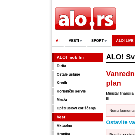
A!
VESTI
SPORT
ALO! LIVE
ALO! Sv
ALO! mobilni
Tarifa
Vanredni
Ostale usluge
plan
Kredit
Korisnički servis
Ministar finansija
ili ...
Mreža
Opšti uslovi korišćenja
Nema komentara
Vesti
Ostavite v
Aktuelno
Hronika
Pravila za pis