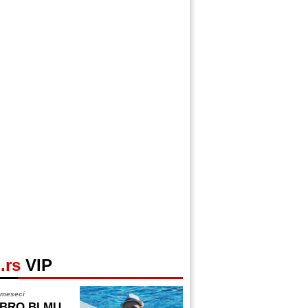
.rs
VIP
 meseci
BRO BI MU