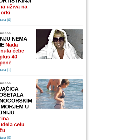
ORTISTKINJI
na uživa na
orki
ara (0)
 meseci
 NJU NEMA
ME
Nada
nula ćebe
plus 40
peni!
ara (1)
 meseci
VAČICA
OŠETALA
NOGORSKIM
IMORJEM U
KINIJU
rina
udela celu
žu
ara (0)