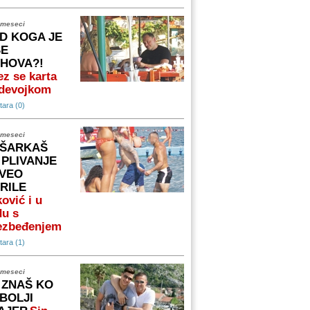
 meseci
D KOGA JE
ŠE
IHOVA?!
z se karta
 devojkom
ara (0)
 meseci
ŠARKAŠ
 PLIVANJE
VEO
RILE
ović i u
du s
ezbeđenjem
ara (1)
 meseci
 ZNAŠ KO
 BOLJI