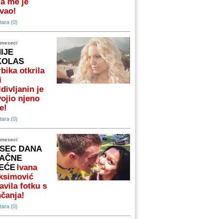
a me je
vao!
ara (0)
 meseci
NIJE
KOLAS
bika otkrila
i
divljanin je
ojio njeno
e!
ara (0)
 meseci
SEC DANA
AČNE
EĆE
Ivana
ksimović
avila fotku s
čanja!
ara (0)