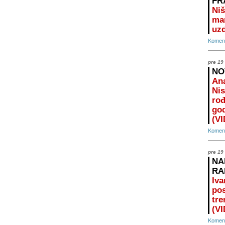
FR
Niš
ma
uz
Koment
pre 19
NO
Ana
Nis
rođ
god
(V
Koment
pre 19
NA
RA
Iva
pos
tre
(V
Koment