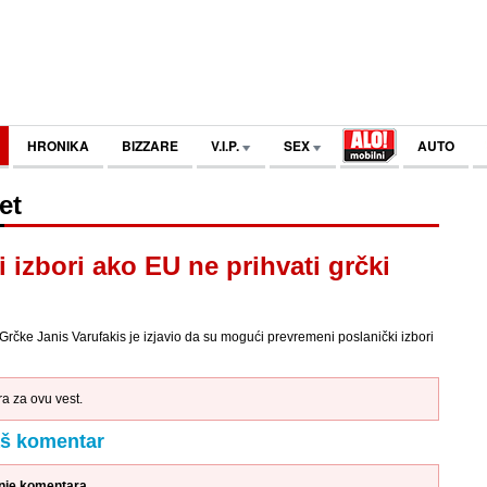
HRONIKA
BIZZARE
V.I.P.
SEX
AUTO
et
 izbori ako EU ne prihvati grčki
 Grčke Janis Varufakis je izjavio da su mogući prevremeni poslanički izbori
 za ovu vest.
aš komentar
anje komentara