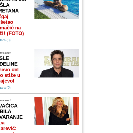
ŠLA
RETANA
žgaj
ošetao
omačić na
ži! (FOTO)
ara (0)
 meseci
SLE
ĐELINE
isio del
o stiže u
ajevo!
ara (0)
 meseci
VAČICA
BILA
VARANJE
ca
arević: