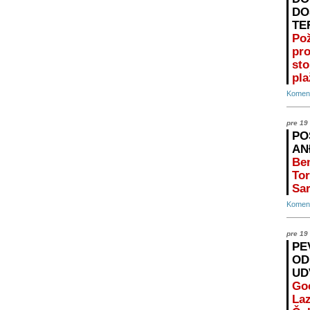
DO
TE
Po
pr
st
pla
Koment
pre 19
PO
AN
Ben
Tor
Sar
Koment
pre 19
PE
OD
UD
Go
Laz