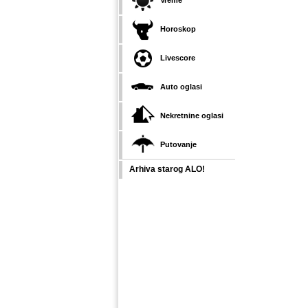
Vreme
Horoskop
Livescore
Auto oglasi
Nekretnine oglasi
Putovanje
Arhiva starog ALO!