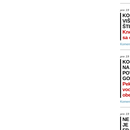
pre 19
KO
VI
ŠT
Kne
sa
Koment
pre 19
KO
NA
PO
GO
Pek
vo
ob
Koment
pre 19
NE
JE