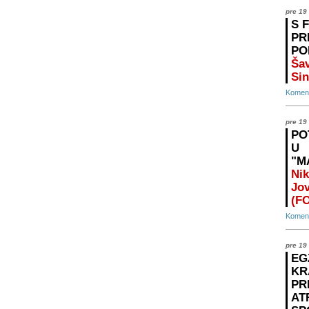
pre 19
S 
PR
PO
Šav
Sin
Koment
pre 19
PO
U
"M
Nik
Jo
(F
Koment
pre 19
EG
KR
PR
AT