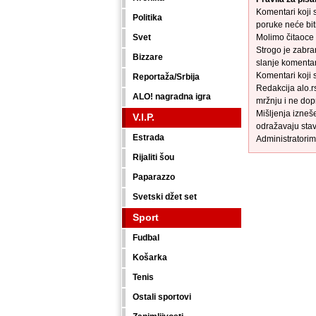
Komentari koji s
Politika
poruke neće biti
Svet
Molimo čitaoce 
Strogo je zabra
Bizzare
slanje komenta
Komentari koji 
Reportaža/Srbija
Redakcija alo.r
ALO! nagradna igra
mržnju i ne dop
Mišljenja izneš
V.I.P.
odražavaju stav
Estrada
Administratorim
Rijaliti šou
Paparazzo
Svetski džet set
Sport
Fudbal
Košarka
Tenis
Ostali sportovi