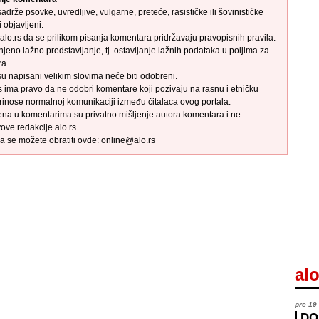
adrže psovke, uvredljive, vulgarne, preteće, rasističke ili šovinističke
 objavljeni.
alo.rs da se prilikom pisanja komentara pridržavaju pravopisnih pravila.
njeno lažno predstavljanje, tj. ostavljanje lažnih podataka u poljima za
ra.
su napisani velikim slovima neće biti odobreni.
s ima pravo da ne odobri komentare koji pozivaju na rasnu i etničku
rinose normalnoj komunikaciji između čitalaca ovog portala.
ena u komentarima su privatno mišljenje autora komentara i ne
ove redakcije alo.rs.
a se možete obratiti ovde: online@alo.rs
alo
pre 19
DO