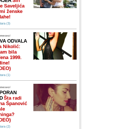
AJER
Sin
e Saveljića
mi ženske
dahe!
ara (3)
 meseci
VA ODVALA
 Nikolić:
am bila
ena 1999.
ine!
IDEO)
ara (1)
 meseci
PORAN
D
Šta radi
na Španović
le
ninga?
IDEO)
ara (2)