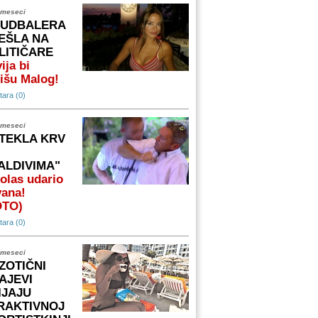
 meseci
FUDBALERA
EŠLA NA
LITIČARE
ija bi
išu Malog!
ara (0)
 meseci
TEKLA KRV
ALDIVIMA"
olas udario
vana!
OTO)
ara (0)
 meseci
ZOTIČNI
AJEVI
IJAJU
RAKTIVNOJ