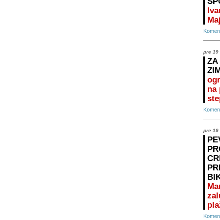
SP
Iva
Maj
Koment
pre 19
ZA
ZI
ogr
na 
ste
Koment
pre 19
PE
PR
CR
PR
BI
Ma
zal
pla
Koment