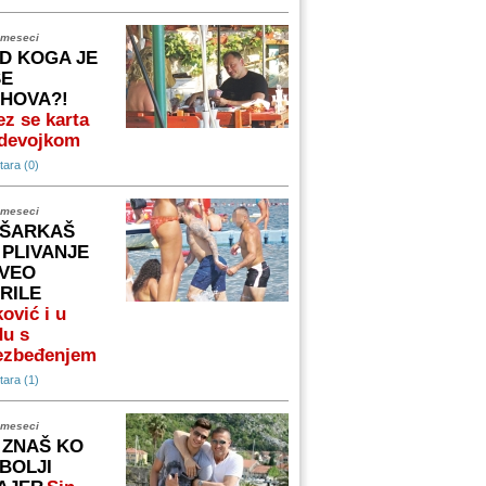
 meseci
D KOGA JE
ŠE
IHOVA?!
z se karta
 devojkom
ara (0)
 meseci
ŠARKAŠ
 PLIVANJE
VEO
RILE
ović i u
du s
ezbeđenjem
ara (1)
 meseci
 ZNAŠ KO
 BOLJI