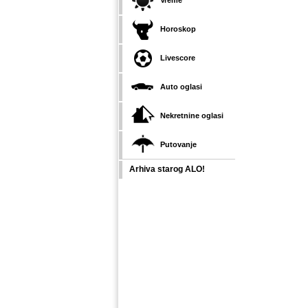
Vreme
Horoskop
Livescore
Auto oglasi
Nekretnine oglasi
Putovanje
Arhiva starog ALO!