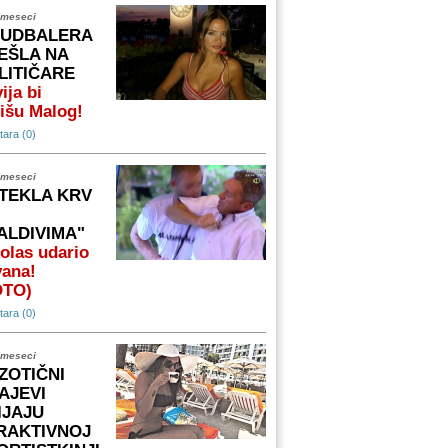
 meseci
FUDBALERA
EŠLA NA
LITIČARE
ija bi
išu Malog!
ara (0)
 meseci
TEKLA KRV
ALDIVIMA"
olas udario
vana!
OTO)
ara (0)
 meseci
ZOTIČNI
AJEVI
IJAJU
RAKTIVNOJ