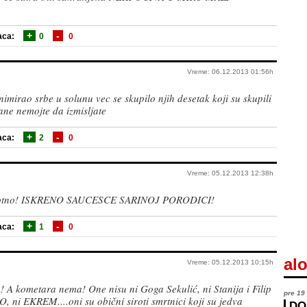
+
-
aca:
0
0
Vreme: 06.12.2013 01:56h
nimirao srbe u solunu vec se skupilo njih desetak koji su skupili
ane nemojte da izmisljate
+
-
aca:
2
0
Vreme: 05.12.2013 12:38h
motno! ISKRENO SAUCESCE SARINOJ PORODICI!
+
-
aca:
1
0
alo
Vreme: 05.12.2013 10:15h
! A kometara nema! One nisu ni Goga Sekulić, ni Stanija i Filip
pre 19
i EKREM....oni su obični siroti smrtnici koji su jedva
DO