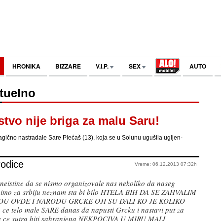
HRONIKA
BIZZARE
V.I.P.
SEX
AUTO
tuelno
stvo nije briga za malu Saru!
ragično nastradale Sare Plećaš (13), koja se u Solunu ugušila ugljen-
rodice
Vreme: 06.12.2013 07:32h
neistine da se nismo organizovale nas nekoliko da naseg
emimo za srbiju neznam sta bi bilo HTELA BIH DA SE ZAHVALIM
U OVDE I NARODU GRCKE OJI SU DALI KO JE KOLIKO
e telo male SARE danas da napusti Grcku i nastavi put za
e ce sutra biti sahranjena NEKPOCIVA U MIRU MALI