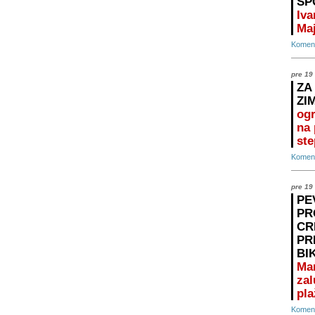
SP
Iva
Maj
Koment
pre 19
ZA
ZI
ogr
na 
ste
Koment
pre 19
PE
PR
CR
PR
BI
Ma
zal
pla
Koment