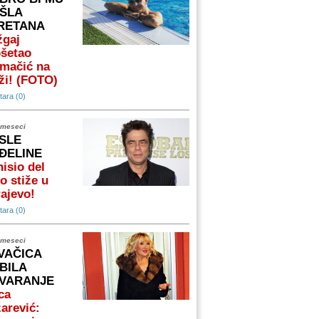
ŠLA
RETANA
žgaj
ošetao
omačić na
ži! (FOTO)
ara (0)
 meseci
SLE
ĐELINE
isio del
o stiže u
ajevo!
ara (0)
 meseci
VAČICA
BILA
VARANJE
ca
arević: