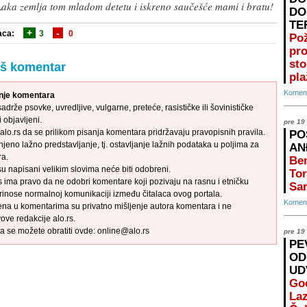
 Laka zemlja tom mladom detetu i iskreno saučešće mami i bratu!
DO
TE
+
-
aca:
3
0
Po
pr
st
aš komentar
pla
Koment
anje komentara
adrže psovke, uvredljive, vulgarne, preteće, rasističke ili šovinističke
 objavljeni.
pre 19
alo.rs da se prilikom pisanja komentara pridržavaju pravopisnih pravila.
PO
njeno lažno predstavljanje, tj. ostavljanje lažnih podataka u poljima za
AN
ra.
Ben
su napisani velikim slovima neće biti odobreni.
Tor
s ima pravo da ne odobri komentare koji pozivaju na rasnu i etničku
Sar
rinose normalnoj komunikaciji između čitalaca ovog portala.
Koment
ena u komentarima su privatno mišljenje autora komentara i ne
ove redakcije alo.rs.
a se možete obratiti ovde: online@alo.rs
pre 19
PE
OD
UD
Go
Laz