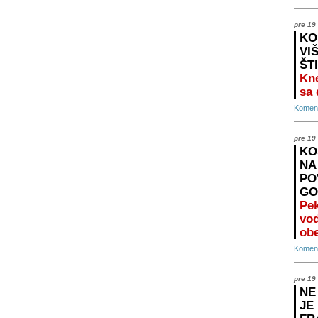
pre 19
KO
VI
ŠT
Kne
sa
Koment
pre 19
KO
NA
PO
GO
Pek
vo
ob
Koment
pre 19
NE
JE