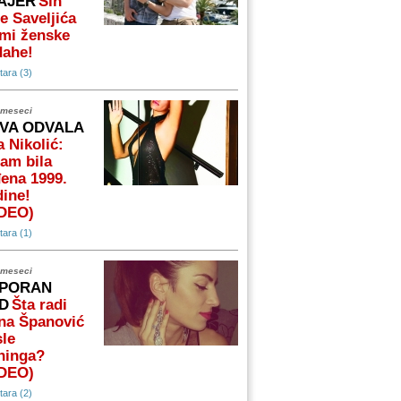
AJER
Sin
e Saveljića
mi ženske
dahe!
ara (3)
 meseci
VA ODVALA
 Nikolić:
am bila
ena 1999.
ine!
IDEO)
ara (1)
 meseci
PORAN
D
Šta radi
na Španović
le
ninga?
IDEO)
ara (2)