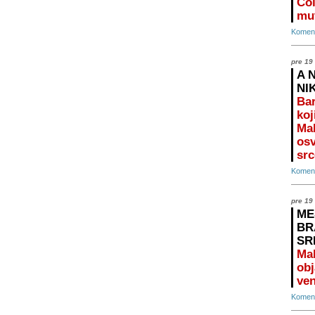
Čol
mu
Koment
pre 19
A 
NI
Bar
koj
Mal
osv
src
Koment
pre 19
ME
BR
SR
Ma
obj
ven
Koment