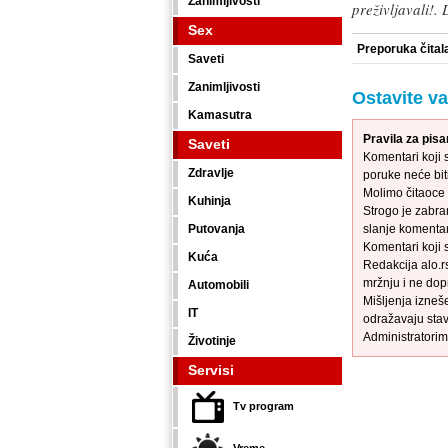
Zanimljivosti
preživljavali!.
Sex
Preporuka čital
Saveti
Zanimljivosti
Ostavite v
Kamasutra
Pravila za pis
Saveti
Komentari koji s
Zdravlje
poruke neće biti
Molimo čitaoce 
Kuhinja
Strogo je zabra
Putovanja
slanje komenta
Komentari koji 
Kuća
Redakcija alo.r
mržnju i ne dop
Automobili
Mišljenja izneš
IT
odražavaju stav
Administratorim
Životinje
Servisi
Tv program