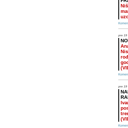
FR
Niš
ma
uz
Koment
pre 19
NO
Ana
Nis
rođ
god
(V
Koment
pre 19
NA
RA
Iva
pos
tre
(V
Koment