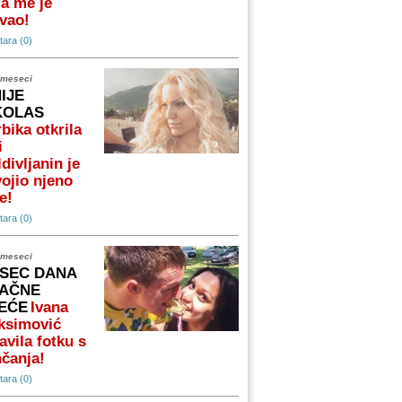
a me je
vao!
ara (0)
 meseci
NIJE
KOLAS
bika otkrila
i
divljanin je
ojio njeno
e!
ara (0)
 meseci
SEC DANA
AČNE
EĆE
Ivana
ksimović
avila fotku s
čanja!
ara (0)