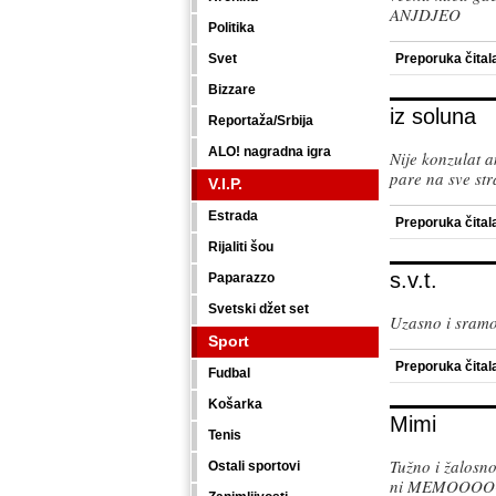
ANJDJEO
Politika
Svet
Preporuka čital
Bizzare
iz soluna
Reportaža/Srbija
ALO! nagradna igra
Nije konzulat a
pare na sve str
V.I.P.
Estrada
Preporuka čital
Rijaliti šou
s.v.t.
Paparazzo
Svetski džet set
Uzasno i sra
Sport
Preporuka čital
Fudbal
Košarka
Mimi
Tenis
Tužno i žalosno
Ostali sportovi
ni MEMOOOOO, n