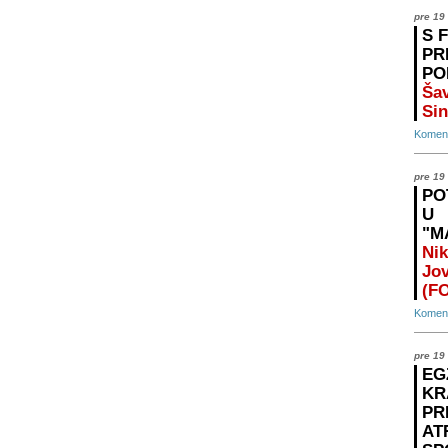
pre 19
S 
PR
PO
Šav
Sin
Koment
pre 19
PO
U
"M
Nik
Jo
(F
Koment
pre 19
EG
KR
PR
AT