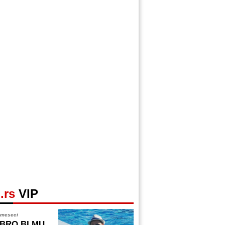
.rs
VIP
 meseci
BRO BI MU