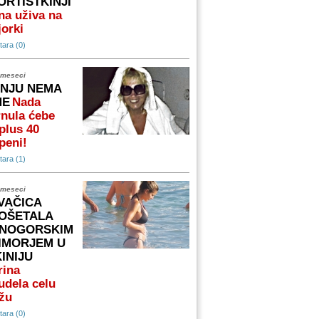
ORTISTKINJI
na uživa na
orki
ara (0)
 meseci
 NJU NEMA
ME
Nada
nula ćebe
plus 40
peni!
ara (1)
 meseci
VAČICA
OŠETALA
NOGORSKIM
IMORJEM U
KINIJU
rina
udela celu
žu
ara (0)