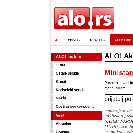
A!
VESTI
SPORT
ALO! LIVE
ALO! Ak
ALO! mobilni
Tarifa
Ministar
Ostale usluge
Kredit
Posmrtni ostaci t
monoksidom ...
Korisnički servis
prijatelj po
Mreža
Opšti uslovi korišćenja
mnogo je ovde 
anjdjela otpt
Vesti
NASEM NAROD
Aktuelno
MOGO tako da c
vecnu kucu gd
Hronika