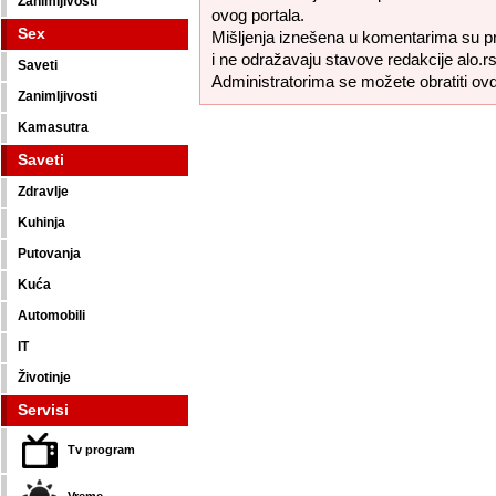
Zanimljivosti
ovog portala.
Sex
Mišljenja iznešena u komentarima su pr
i ne odražavaju stavove redakcije alo.rs
Saveti
Administratorima se možete obratiti ov
Zanimljivosti
Kamasutra
Saveti
Zdravlje
Kuhinja
Putovanja
Kuća
Automobili
IT
Životinje
Servisi
Tv program