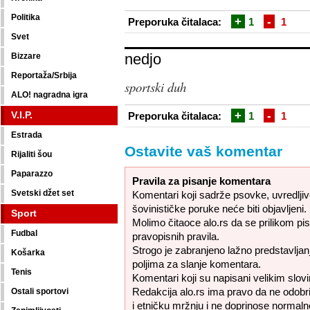
Politika
+
-
Preporuka čitalaca:
1
1
Svet
nedjo
Bizzare
Reportaža/Srbija
sportski duh
ALO! nagradna igra
+
-
V.I.P.
Preporuka čitalaca:
1
1
Estrada
Ostavite vaš komentar
Rijaliti šou
Paparazzo
Pravila za pisanje komentara
Svetski džet set
Komentari koji sadrže psovke, uvredljive,
šovinističke poruke neće biti objavljeni.
Sport
Molimo čitaoce alo.rs da se prilikom pi
Fudbal
pravopisnih pravila.
Strogo je zabranjeno lažno predstavljanj
Košarka
poljima za slanje komentara.
Tenis
Komentari koji su napisani velikim slovi
Redakcija alo.rs ima pravo da ne odobr
Ostali sportovi
i etničku mržnju i ne doprinose normaln