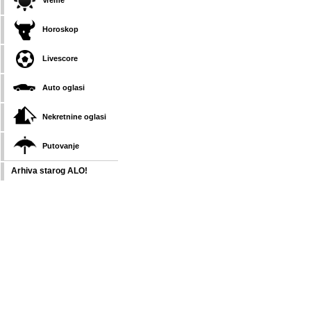
Vreme
Horoskop
Livescore
Auto oglasi
Nekretnine oglasi
Putovanje
Arhiva starog ALO!