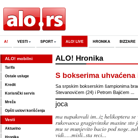
A!
VESTI
SPORT
ALO! LIVE
HRONIKA
BIZZARE
ALO! Hronika
ALO! mobilni
Tarifa
S bokserima uhvaćena i
Ostale usluge
Kredit
Sa srpskim bokserskim šampionima brać
Stevanovićem (24) i Petrom Bajićem ...
Korisnički servis
Mreža
joca
Opšti uslovi korišćenja
ma napakovali im..iz helikoptera se 
Vesti
rukovaoca gragjevinske masine sto je
mu se munjevito bacio pod noge..neb
Aktuelno
vidi.....misli..sta reci...
Hronika