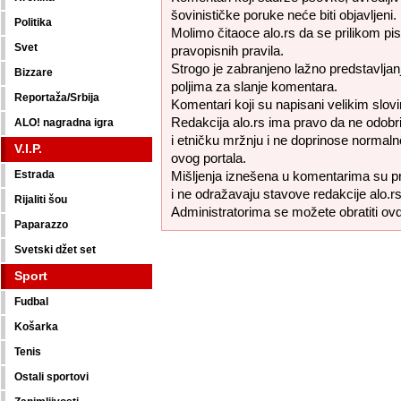
šovinističke poruke neće biti objavljeni.
Politika
Molimo čitaoce alo.rs da se prilikom pi
Svet
pravopisnih pravila.
Strogo je zabranjeno lažno predstavljanj
Bizzare
poljima za slanje komentara.
Reportaža/Srbija
Komentari koji su napisani velikim slovi
Redakcija alo.rs ima pravo da ne odobr
ALO! nagradna igra
i etničku mržnju i ne doprinose normaln
V.I.P.
ovog portala.
Estrada
Mišljenja iznešena u komentarima su pr
i ne odražavaju stavove redakcije alo.rs
Rijaliti šou
Administratorima se možete obratiti ov
Paparazzo
Svetski džet set
Sport
Fudbal
Košarka
Tenis
Ostali sportovi