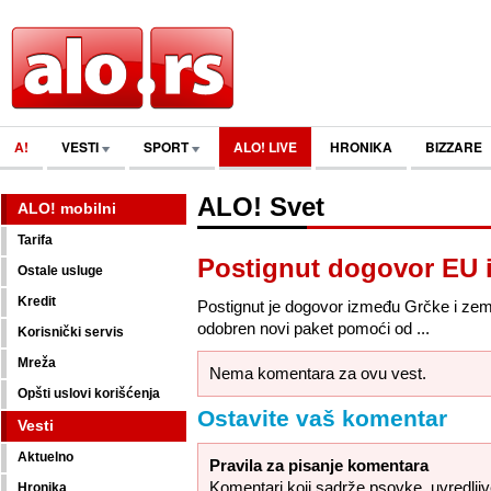
A!
VESTI
SPORT
ALO! LIVE
HRONIKA
BIZZARE
ALO! Svet
ALO! mobilni
Tarifa
Postignut dogovor EU i
Ostale usluge
Kredit
Postignut je dogovor između Grčke i zem
odobren novi paket pomoći od ...
Korisnički servis
Mreža
Nema komentara za ovu vest.
Opšti uslovi korišćenja
Ostavite vaš komentar
Vesti
Aktuelno
Pravila za pisanje komentara
Komentari koji sadrže psovke, uvredljive,
Hronika