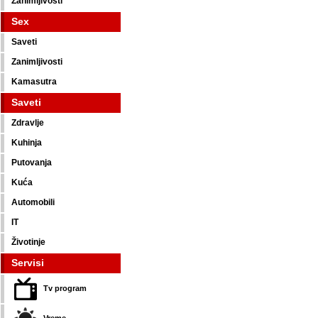
Zanimljivosti
Sex
Saveti
Zanimljivosti
Kamasutra
Saveti
Zdravlje
Kuhinja
Putovanja
Kuća
Automobili
IT
Životinje
Servisi
Tv program