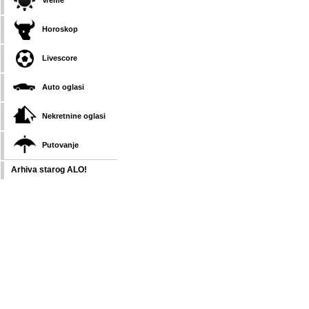
Vreme
Horoskop
Livescore
Auto oglasi
Nekretnine oglasi
Putovanje
Arhiva starog ALO!