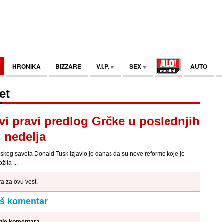
HRONIKA
BIZZARE
V.I.P.
SEX
AUTO
et
vi pravi predlog Grčke u poslednjih
 nedelja
skog saveta Donald Tusk izjavio je danas da su nove reforme koje je
žila ...
 za ovu vest.
aš komentar
anje komentara