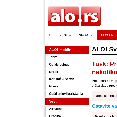
A!
VESTI
SPORT
ALO! LIVE
ALO! Sv
ALO! mobilni
Tarifa
Tusk: Pr
Ostale usluge
nekoliko
Kredit
Korisnički servis
Predsednik Evrop
grčka vlada predlo
Mreža
Opšti uslovi korišćenja
Nema komentara
Vesti
Ostavite v
Aktuelno
Hronika
Pravila za pis