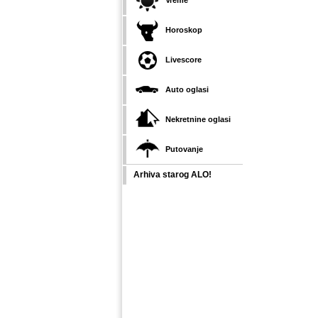
Vreme
Horoskop
Livescore
Auto oglasi
Nekretnine oglasi
Putovanje
Arhiva starog ALO!