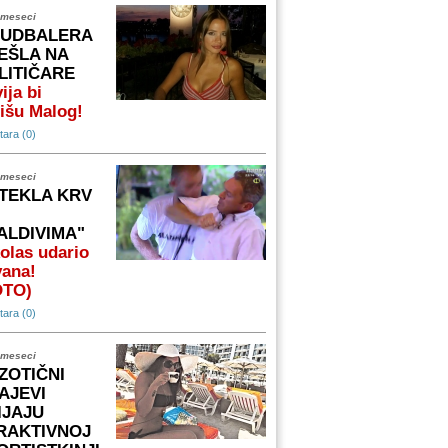
 meseci
FUDBALERA
EŠLA NA
LITIČARE
ija bi
išu Malog!
ara (0)
 meseci
TEKLA KRV
ALDIVIMA"
olas udario
vana!
OTO)
ara (0)
 meseci
ZOTIČNI
AJEVI
IJAJU
RAKTIVNOJ