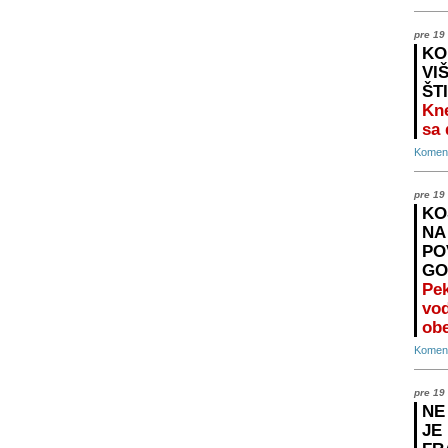
pre 19
KO
VI
ŠT
Kne
sa
Koment
pre 19
KO
NA
PO
GO
Pek
vo
ob
Koment
pre 19
NE
JE