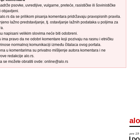
adrže psovke, uvredljive, vulgarne, preteće, rasističke ili šovinističke
 objavljeni.
alo.rs da se prilikom pisanja komentara pridržavaju pravopisnih pravila.
njeno lažno predstavljanje, tj. ostavljanje lažnih podataka u poljima za
ra.
su napisani velikim slovima neće biti odobreni.
s ima pravo da ne odobri komentare koji pozivaju na rasnu i etničku
rinose normalnoj komunikaciji između čitalaca ovog portala.
ena u komentarima su privatno mišljenje autora komentara i ne
ove redakcije alo.rs.
a se možete obratiti ovde: online@alo.rs
alo
pre 19
DO