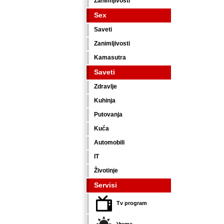
Zanimljivosti
Sex
Saveti
Zanimljivosti
Kamasutra
Saveti
Zdravlje
Kuhinja
Putovanja
Kuća
Automobili
IT
Životinje
Servisi
Tv program