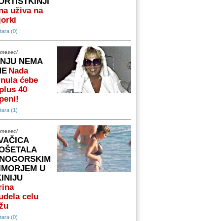
ORTISTKINJI
na uživa na
orki
ara (0)
 meseci
 NJU NEMA
ME
Nada
nula ćebe
plus 40
peni!
ara (1)
 meseci
VAČICA
OŠETALA
NOGORSKIM
IMORJEM U
KINIJU
rina
udela celu
žu
ara (0)