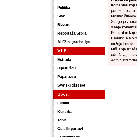
Komentari koji s
Politika
poruke neće biti
Svet
Molimo čitaoce 
Strogo je zabra
Bizzare
slanje komenta
Komentari koji 
Reportaža/Srbija
Redakcija alo.r
ALO! nagradna igra
mržnju i ne dop
Mišljenja izneš
V.I.P.
odražavaju stav
Estrada
Administratorim
Rijaliti šou
Paparazzo
Svetski džet set
Sport
Fudbal
Košarka
Tenis
Ostali sportovi