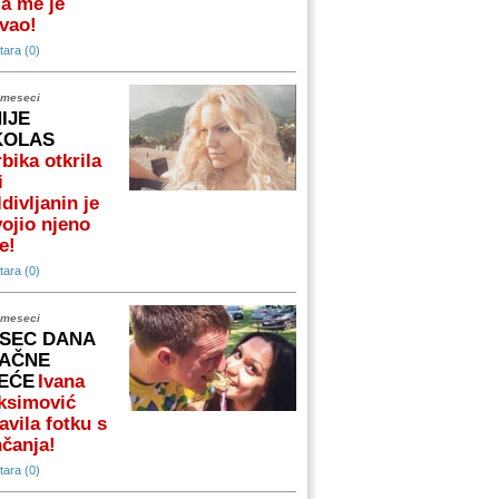
a me je
vao!
ara (0)
 meseci
NIJE
KOLAS
bika otkrila
i
divljanin je
ojio njeno
e!
ara (0)
 meseci
SEC DANA
AČNE
EĆE
Ivana
ksimović
avila fotku s
čanja!
ara (0)