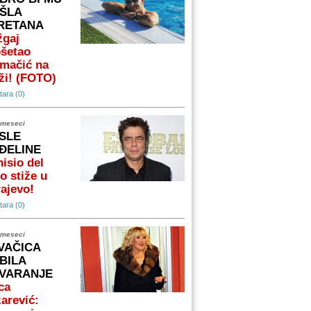
ŠLA
RETANA
žgaj
ošetao
omačić na
ži! (FOTO)
ara (0)
 meseci
SLE
ĐELINE
isio del
o stiže u
ajevo!
ara (0)
 meseci
VAČICA
BILA
VARANJE
ca
arević: