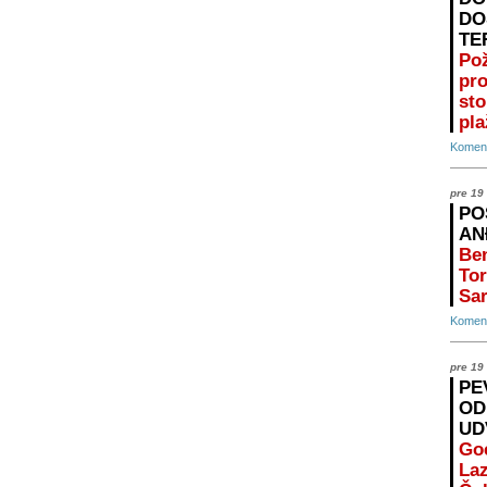
DO
TE
Po
pr
st
pla
Koment
pre 19
PO
AN
Ben
Tor
Sar
Koment
pre 19
PE
OD
UD
Go
Laz