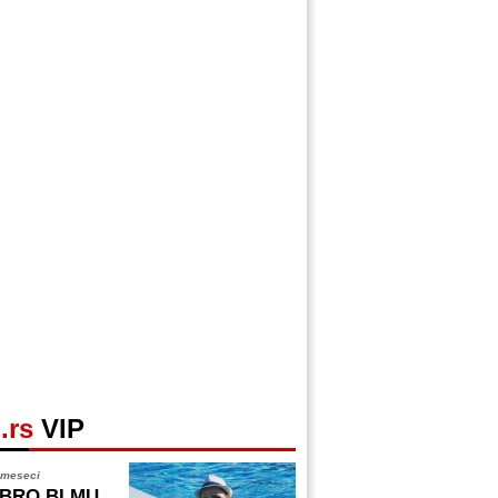
.rs
VIP
 meseci
BRO BI MU