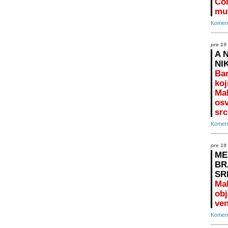
Čol
mu
Koment
pre 19
A 
NI
Bar
koj
Mal
osv
src
Koment
pre 19
ME
BR
SR
Ma
obj
ven
Koment