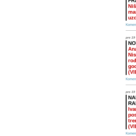
FR
Niš
ma
uz
Koment
pre 19
NO
Ana
Nis
rođ
god
(V
Koment
pre 19
NA
RA
Iva
pos
tre
(V
Koment