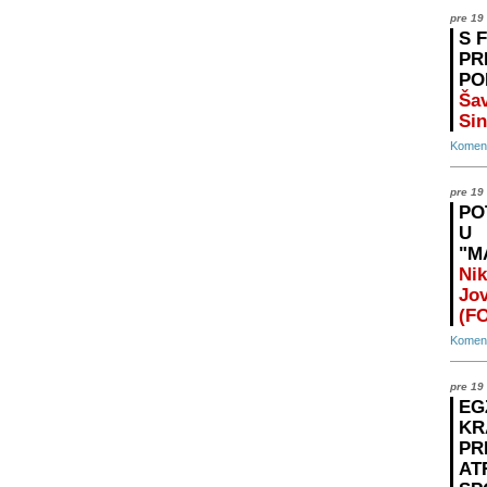
pre 19
S 
PR
PO
Šav
Sin
Koment
pre 19
PO
U
"M
Nik
Jo
(F
Koment
pre 19
EG
KR
PR
AT