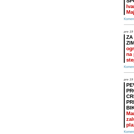
SP
Iva
Maj
Koment
pre 19
ZA
ZI
ogr
na 
ste
Koment
pre 19
PE
PR
CR
PR
BI
Ma
zal
pla
Koment