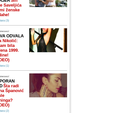
AJER
Sin
e Saveljića
mi ženske
dahe!
ara (3)
 meseci
VA ODVALA
 Nikolić:
am bila
ena 1999.
ine!
IDEO)
ara (1)
 meseci
PORAN
D
Šta radi
na Španović
le
ninga?
IDEO)
ara (2)