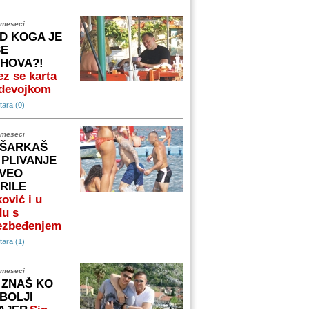
 meseci
D KOGA JE
ŠE
IHOVA?!
z se karta
 devojkom
ara (0)
 meseci
ŠARKAŠ
 PLIVANJE
VEO
RILE
ović i u
du s
ezbeđenjem
ara (1)
 meseci
 ZNAŠ KO
 BOLJI