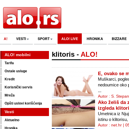
A!
VESTI
SPORT
ALO! LIVE
HRONIKA
BIZZARE
klitoris
-
ALO!
ALO! mobilni
Tarifa
Ostale usluge
E, ovako se m
Muškarci, pogled
Kredit
nedoumice oko pr
Korisnički servis
...
Mreža
Autor : S. Stepa
Ako želiš da 
Opšti uslovi korišćenja
izgleda klito
Vesti
Umetnica iz Njujo
istinu o klitorisu
Aktuelno
Autor : net.hr | 
Hronika