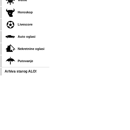
Vreme
Horoskop
Livescore
Auto oglasi
Nekretnine oglasi
Putovanje
Arhiva starog ALO!