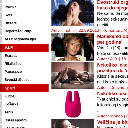
Dvostruki or
kako do njega
Politika
Ne samo da mog
Svet
jednog seksual
Bizzare
osetiti ...
Autor : hot.hr | 22.09.2013 |
Komentara (4
Reportaža/Srbija
Manekenki obr
ALO! nagradna igra
pet godina!
V.I.P.
Vris Diri (48) s
kojoj su osakatil
Estrada
Autor : A.O. | 18
Rijaliti šou
Nekoliko lekci
poželjno da '
Paparazzo
Klitoris je seksua
Svetski džet set
ne i kako funkcio
Autor : Dnevno.r
Sport
Nekoliko lekci
Fudbal
"Naučnici su oda
Košarka
klitoralnog i vag
...
Tenis
Autor : Mondo | 
Ostali sportovi
Veličina je bi
Najnovije istraž