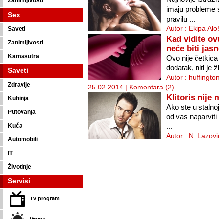
Zanimljivosti
imaju probleme 
Sex
pravilu ...
Autor : Ekipa Alo
Saveti
Kad vidite ov
Zanimljivosti
neće biti jasn
Kamasutra
Ovo nije četkica
dodatak, niti je ž
Saveti
Autor : huffing
Zdravlje
25.02.2014 |
Komentara (2)
Klitoris nije 
Kuhinja
Ako ste u stalno
Putovanja
od vas naparviti
Kuća
...
Autor : N. Lazovi
Automobili
IT
Životinje
Servisi
Tv program