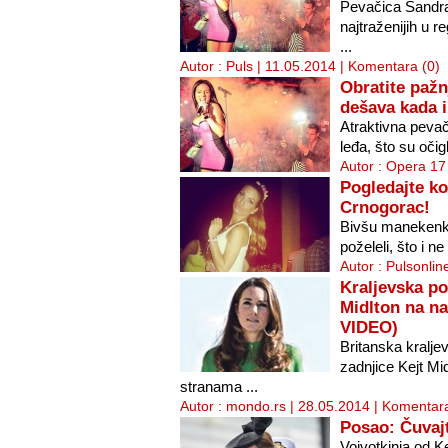
Pevačica Sandra 
najtraženijih u r
...
Autor : Puls | 11.05.2014 |
Komentara (0)
Obratite pažn
dešava kada i
Atraktivna pevač
leđa, što su očig
Autor : Opera 17
Pogledajte ko
Crnogorac!
Bivšu manekenku
poželeli, što i ne
Autor : Pulsonlin
Kraljevska po
Midlton na n
VIDEO)
Britanska kralje
zadnjice Kejt Mi
stranama ...
Autor : mondo.rs | 28.05.2014 |
Komentara
Posao: Čuvajt
Vojvotkinja od K