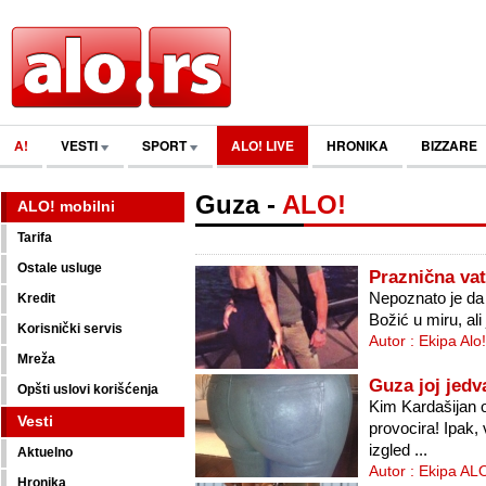
A!
VESTI
SPORT
ALO! LIVE
HRONIKA
BIZZARE
Guza
-
ALO!
ALO! mobilni
Tarifa
Ostale usluge
Praznična vat
Nepoznato je da l
Kredit
Božić u miru, ali
Korisnički servis
Autor : Ekipa Alo
Mreža
Guza joj jedv
Opšti uslovi korišćenja
Kim Kardašijan o
Vesti
provocira! Ipak,
izgled ...
Aktuelno
Autor : Ekipa AL
Hronika