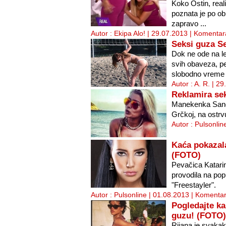
Koko Ostin, reali
poznata je po ob
zapravo ...
Autor : Ekipa Alo! | 29.07.2013 |
Komentara
Seksi guza S
Dok ne ode na le
svih obaveza, p
slobodno vreme .
Autor : A. R. | 2
Reklamira se
Manekenka Sandr
Grčkoj, na ostrv
Autor : Pulsonlin
Kaća pokazala
(FOTO)
Pevačica Katari
provodila na po
"Freestayler".
Autor : Pulsonline | 01.08.2013 |
Komentar
Pogledajte ka
guzu! (FOTO)
Rijana je svaka