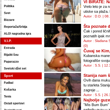
VI BIRATE: Na
Politika
Vrelo leto je za
utiske sa plaža.
Svet
Autor : D.D. | 08
Bizzare
Šta poznate 
Reportaža/Srbija
Čak i pored lični
ALO! nagradna igra
poznatih ipak mr
V.I.P.
Autor : Slađana 
(0)
Estrada
Čuvaj se Kim,
Rijaliti šou
Kubanska maneke
fotografiše svoju
Paparazzo
Autor : S.S. | 12
Svetski džet set
Stanija nam š
Sport
Ovih dana muku 
Fudbal
tu starleta Stan
Košarka
zagreje ...
Autor : S.S. | 26
Tenis
Najbolje guze
Ostali sportovi
"Mis Bum Bum" B
najbolju guzu u 