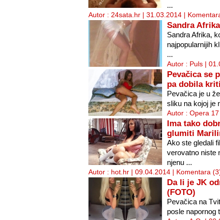
...
Autor : 24sata.hr | 31.03.2014 |
Komentara
Sandra Afrik
Sandra Afrika, k
najpopularnijih 
...
Autor : Puls | 01
Pevačica se 
pa dobila krit
Pevačica je u žel
sliku na kojoj je
Autor : Opera 17
Ima tako dobr
glumiti Maril
Ako ste gledali 
verovatno niste n
njenu ...
Autor : hot.hr | 09.04.2014 |
Komentara (3
Da li je JK o
(FOTO)
Pevačica na Tvite
posle napornog t