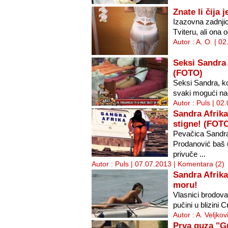
Znate li čija
Izazovna zadnji
Tviteru, ali ona 
Autor : A. O. | 0
Seksi Sandra
(FOTO)
Seksi Sandra, ko
svaki mogući nač
Autor : Puls | 02
Sandra Afrik
stigne! (FOT
Pevačica Sandra
Prodanović baš 
privuče ...
Autor : Puls | 07.07.2013 |
Komentara (2)
Sandra Afrik
moru!
Vlasnici brodova 
pučini u blizini 
Autor : A. Veljko
Prva guza "G