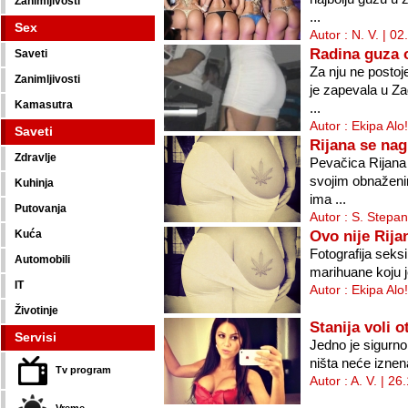
Zanimljivosti
...
Sex
Autor : N. V. | 0
Radina guza 
Saveti
Za nju ne postoj
Zanimljivosti
je zapevala u Z
Kamasutra
...
Autor : Ekipa Alo
Saveti
Rijana se nag
Zdravlje
Pevačica Rijana 
svojim obnaženi
Kuhinja
ima ...
Putovanja
Autor : S. Stepa
Ovo nije Rija
Kuća
Fotografija seks
Automobili
marihuane koju je
IT
Autor : Ekipa Alo
Životinje
Stanija voli o
Servisi
Jedno je sigurno
ništa neće iznenad
Tv program
Autor : A. V. | 2