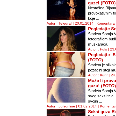
guze! (FOTO)
Nestašna Rijana 
provokativnim fo
koje ...
Autor : Telegraf | 20.01.2014 |
Komentara 
Pogledajte So
Starleta Soraja
fotografijom bud
muškaraca.
Autor : Puls | 23
Pogledajte: S
(FOTO)
Starleta je slika
pozadini stoji m
Autor : Kurir | 2
Može li provo
guzu! (FOTO)
Starleta Soraja
svog seksi tela.
svojih ...
Autor : pulsonline | 01.02.2014 |
Komentar
Seksi guza R