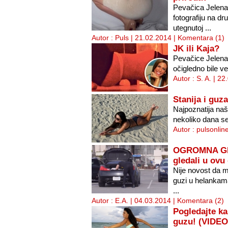
Pevačica Jelena 
fotografiju na d
utegnutoj ...
Autor : Puls | 21.02.2014 |
Komentara (1)
JK ili Kaja?
Pevačice Jelena 
očigledno bile ve
Autor : S. A. | 2
Stanija i guz
Najpoznatija naš
nekoliko dana se 
Autor : pulsonlin
OGROMNA GRE
gledali u ovu
Nije novost da 
guzi u helankama
...
Autor : E.A. | 04.03.2014 |
Komentara (2)
Pogledajte ka
guzu! (VIDEO