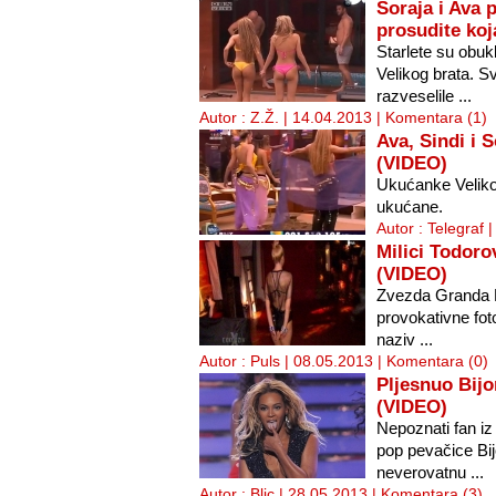
Soraja i Ava 
prosudite koj
Starlete su obu
Velikog brata. S
razveselile ...
Autor : Z.Ž. | 14.04.2013 |
Komentara (1)
Ava, Sindi i 
(VIDEO)
Ukućanke Velikog
ukućane.
Autor : Telegraf 
Milici Todoro
(VIDEO)
Zvezda Granda Mi
provokativne foto
naziv ...
Autor : Puls | 08.05.2013 |
Komentara (0)
Pljesnuo Bij
(VIDEO)
Nepoznati fan i
pop pevačice Bij
neverovatnu ...
Autor : Blic | 28.05.2013 |
Komentara (3)