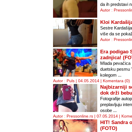
da ih predstavi n
Autor : Pressonli
Kloi Kardašij
Sestre Kardašija
više da se pokaže
Autor : Pressonli
Era podigao S
zadnjica! (F
Mlada pevačica 
duetsku pesmu "L
kolegom ...
Autor : Puls | 04.05.2014 |
Komentara (0)
Najbizarniji s
dok drži beb
Fotografije autop
preplavljuju inte
osobe ...
Autor : Pressonline.rs | 07.05.2014 |
Komen
HIT! Sandra o
(FOTO)