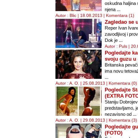
oskudna haljina 
njena ...
Autor : Blic | 18.08.2013 |
Komentara (1)
Zagledao se 
Reper Ivan Ivan
zavodljivoj i pr
Dok je ...
Autor : Puls | 20
Pogledajte ka
svoju guzu u 
Britanska pevači
ima novu tetovaž
...
Autor : A. O. | 25.08.2013 |
Komentara (0)
Pogledajte St
(EXTRA FOT
Staniju Dobroje
predstavljamo, j
nezavisno od ...
Autor : A. O. | 29.08.2013 |
Komentara (3)
Pogledajte gu
(FOTO)