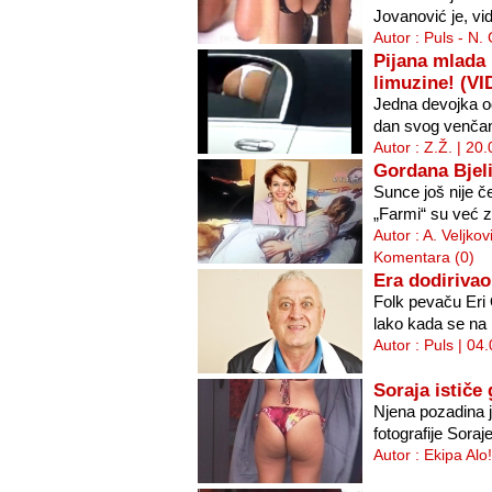
Jovanović je, vi
Autor : Puls - N.
Pijana mlada
limuzine! (V
Jedna devojka od
dan svog venčan
Autor : Z.Ž. | 20
Gordana Bjeli
Sunce još nije če
„Farmi“ su već z
Autor : A. Veljkov
Komentara (0)
Era dodirivao
Folk pevaču Eri 
lako kada se na p
Autor : Puls | 04
Soraja ističe
Njena pozadina j
fotografije Soraj
Autor : Ekipa Alo