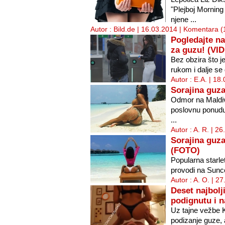
"Plejboj Mornin
njene ...
Autor : Bild.de | 16.03.2014 |
Komentara (
Pogledajte na
za guzu! (VI
Bez obzira što j
rukom i dalje se 
Autor : E.A. | 18
Sorajina guza
Odmor na Maldiv
poslovnu ponudu,
...
Autor : A. R. | 2
Sorajina guza
(FOTO)
Popularna starle
provodi na Sunc
Autor : A. O. | 2
Deset najbolj
podignutu i n
Uz tajne vežbe K
podizanje guze, a