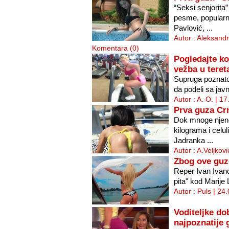
“Seksi senjorita
pesme, popularn
Pavlović, ...
Autor : Aleksand
Komentara (0)
Pogledajte ko
vežba u teret
Supruga poznatog
da podeli sa javn
Autor : A. O. | 1
Prva guza Cr
Dok mnoge njen
kilograma i celu
Jadranka ...
Autor : A.Veljkov
Zbog ove guz
Reper Ivan Ivano
pita" kod Marije 
Autor : Puls | 24
Voditeljke do
najpoznatije 