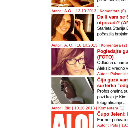
...
Autor : A.O. | 12.10.2013 |
Komentara (0)
Da li vam se S
otpozadi? (
Starleta Stanija
počastila brojnim
...
Autor : A. O. | 16.10.2013 |
Komentara (2)
Pogledajte gu
(FOTO)
Odlučna u namer
Aleksić vredno 
Autor : Pulsonlin
Čija guza vam
surferka "odg
Profesionalna sur
pozi koju je Kim
fotografisanje ...
Autor : Blic | 19.10.2013 |
Komentara (1)
Čupo Jeleni: 
Farmer pohvalio
Autor : Puls | 19