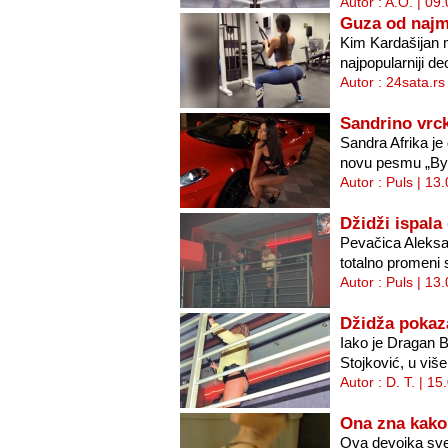
Autor : A.O. | 09
Guza od najm
Kim Kardašijan m
najpopularniji deo
Autor : 24sata.rs
Sandrino vrc
Sandra Afrika je
novu pesmu „Bye,
Autor : Puls | 13
Džidži ispala
Pevačica Aleksan
totalno promeni s
Autor : Puls | 13
Džidža pokaz
Iako je Dragan 
Stojković, u više
Autor : D. T. | 1
Ona zna kako 
Ova devojka svesn