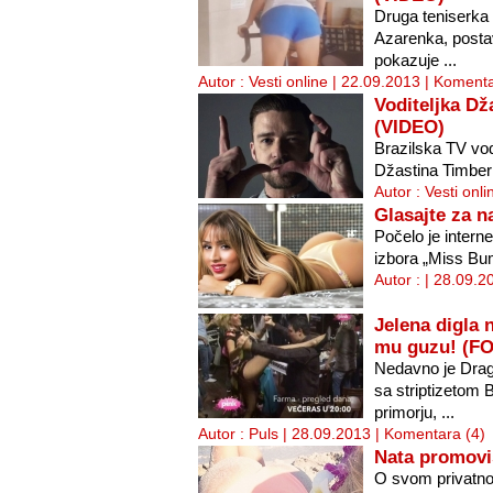
Druga teniserka 
Azarenka, postav
pokazuje ...
Autor : Vesti online | 22.09.2013 |
Komenta
Voditeljka Dž
(VIDEO)
Brazilska TV vodi
Džastina Timberlej
Autor : Vesti onl
Glasajte za n
Počelo je interne
izbora „Miss Bu
Autor : | 28.09.2
Jelena digla 
mu guzu! (F
Nedavno je Drag
sa striptizetom
primorju, ...
Autor : Puls | 28.09.2013 |
Komentara (4)
Nata promovi
O svom privatno