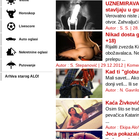
Vreme
UZNEMIRAVAJ
stavljaju u g
Horoskop
Verovatno niste 
otvor. Zahvaljuć
Livescore
Autor : S. S. | 2
Nikad dosta 
Auto oglasi
+18)
Rijaliti zvezda K
Nekretnine oglasi
obožavalaca. Nek
prelepu ...
Autor : S. Stepanović | 29.12.2012 |
Komen
Putovanje
Kad ti "glob
Arhiva starog ALO!
Mali savet... Ako
donji veš... Ili s
Autor : N. Gavril
Kaća Živkovi
Osim što se trud
pevačica Katarina
...
Autor : Ekipa Alo
Jeca pokazal