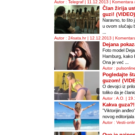
Autor : Telegraf | 11.12.2013 |
Komentara 
Član žirija u
guzi! (VIDEO
Naravno, to što j
u ovom slučaju
...
Autor : 24sata.hr | 12.12.2013 |
Komentara
Dejana pokaz
Foto model Dejan
Hamburg, kako b
Ona je već ...
Autor : pulsonlin
Pogledajte š
guzom! (VID
O devojci iz pr
toliko da je član
Autor : A.O. | 19
Kakva guza?!
"Viktorijin anđe
novog editorijala 
Autor : Vesti-onl
Ovo je najpop