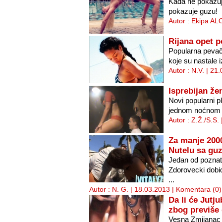
Kada ne pokazuj
pokazuje guzu!
Autor : Ekipa AL
Rijana opet 
Popularna pevači
koje su nastale 
Autor : N.V. | 21
Isprebijan ž
Novi popularni p
jednom noćnom kl
Autor : Z.Ž./S.S.
Za manje 2000
Nutelu sa gu
Jedan od poznatij
Zdorovecki dobio 
...
Autor : N. G. | 18.03.2013 |
Komentara (0)
Da li će Jutju
zbog previše 
Vesna Zmijanac se