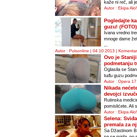
kaže ni reč, ali j
Autor : Ekipa Alo
Pogledajte ka
guzu! (FOTO)
Ivana vredno tre
mnoge dame žele 
...
Autor : Pulsonline | 04.10.2013 |
Komentar
Ovo je Stanij
podmetanju t
Oglasila se Stan
tuđu guzu podmet
Autor : Opera 17
Nikada nećete
devojci izvuč
Rutinska medici
pomislićete. Ali 
Autor : Ekipa Alo
Selena: Sviđa
premala za nj
Sa Džastinom Bi
pa se mirila, no 