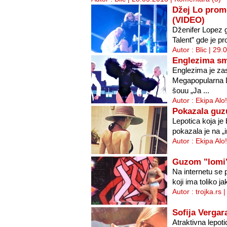
Džej Lo prom
(VIDEO)
Dženifer Lopez go
Talent” gde je pr
Autor : Blic | 29
Englezima sm
Englezima je za
Megapopularna D
šouu „Ja ...
Autor : Ekipa Alo
Pokazala guz
Lepotica koja je
pokazala je na „
Autor : Ekipa Alo
Guzom "lomi"
Na internetu se 
koji ima toliko j
Autor : trojka.rs
Sofija Vergar
Atraktivna lepoti