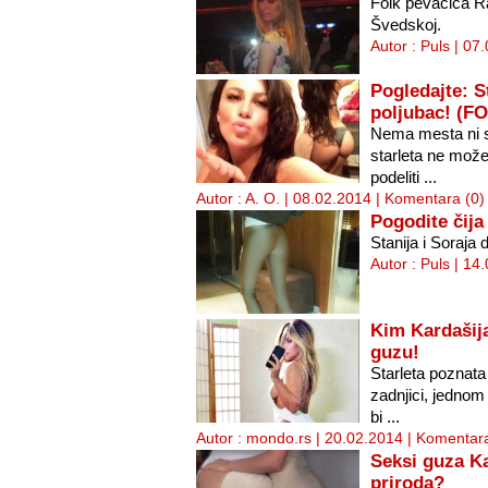
Folk pevačica Ra
Švedskoj.
Autor : Puls | 07
Pogledajte: S
poljubac! (F
Nema mesta ni si
starleta ne može 
podeliti ...
Autor : A. O. | 08.02.2014 |
Komentara (0)
Pogodite čija
Stanija i Soraja 
Autor : Puls | 14
Kim Kardašija
guzu!
Starleta poznata
zadnjici, jednom
bi ...
Autor : mondo.rs | 20.02.2014 |
Komentara
Seksi guza Ka
priroda?