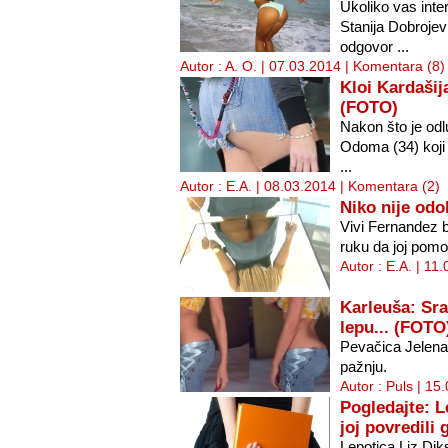
Ukoliko vas inter
Stanija Dobrojev
odgovor ...
Autor : A. O. | 07.03.2014 |
Komentara (8)
Kloi Kardašija
(FOTO)
Nakon što je od
Odoma (34) koji s
...
Autor : E.A. | 08.03.2014 |
Komentara (2)
Niko nije odo
Vivi Fernandez b
ruku da joj pomo
Autor : E.A. | 11
Karleuša: Sr
lepu... (FOTO
Pevačica Jelena
pažnju.
Autor : Puls | 15
Pogledajte: Le
joj povredili
Lepotica Liz Dikso