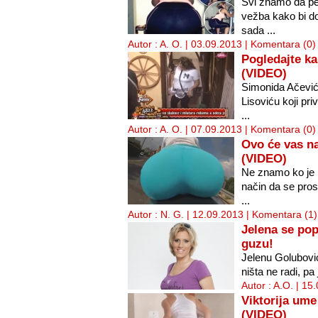
Svi znamo da pe
vežba kako bi do
sada ...
Autor : A. O. | 03.09.2013 |
Komentara (0)
Pogledajte k
(VIDEO)
Simonida Ačević
Lisoviću koji pri
...
Autor : A. O. | 07.09.2013 |
Komentara (0)
Ovo će vas na
(VIDEO)
Ne znamo ko je 
način da se prosl
...
Autor : N. G. | 12.09.2013 |
Komentara (1)
Jelena se pop
guzu!
Jelenu Golubović
ništa ne radi, pa
Autor : A.O. | 15
Viktorija um
(VIDEO)