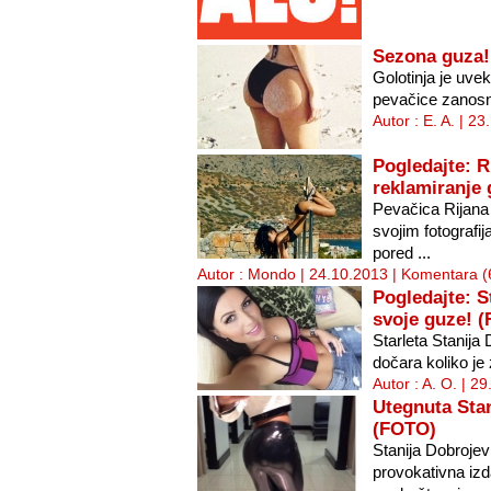
Sezona guza!
Golotinja je uvek
pevačice zanosnih
Autor : E. A. | 2
Pogledajte: R
reklamiranje
Pevačica Rijana 
svojim fotograf
pored ...
Autor : Mondo | 24.10.2013 |
Komentara (
Pogledajte: S
svoje guze! 
Starleta Stanija
dočara koliko je z
Autor : A. O. | 2
Utegnuta Sta
(FOTO)
Stanija Dobrojev
provokativna iz