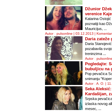
Džunior Džek
verenice Kaj
Katarina Ostojić 
poznatiji kao Dž
Mauricijus, ...
Autor : pulsonline | 03.12.2013 |
Komentar
Daria zateže
Daria Stanojević
pozabavila svojo
treninzima ...
Autor : pulsonlin
Pogledajte: S
bubuljicu na 
Pop pevačica So
snimanju “Koperni
Autor : A. O. | 1
Seka Aleksić
Kardašijan, z
Srpska pevačica 
izlaska novog al
mesec, ...