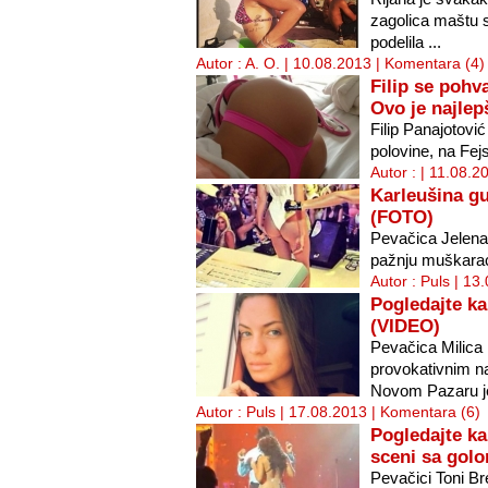
zagolica maštu sv
podelila ...
Autor : A. O. | 10.08.2013 |
Komentara (4)
Filip se pohv
Ovo je najle
Filip Panajotovi
polovine, na Fej
Autor : | 11.08.2
Karleušina gu
(FOTO)
Pevačica Jelena 
pažnju muškaraca
Autor : Puls | 13
Pogledajte k
(VIDEO)
Pevačica Milica 
provokativnim n
Novom Pazaru je
Autor : Puls | 17.08.2013 |
Komentara (6)
Pogledajte ka
sceni sa gol
Pevačici Toni B