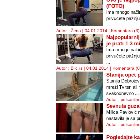
(FOTO)
Ima mnogo nači
privučete pažnju
...
Autor : Žena | 04.01.2014 |
Komentara (3)
Najpopularni
je prati 1,3 m
Ima mnogo nači
privučete pažnju
...
Autor : Blic.rs | 04.01.2014 |
Komentara (0
Stanija opet
Stanija Dobrojevi
mreži Tviter, ali
svakodnevno ...
Autor : pulsonlin
Sevnula guza 
Milica Pavlović 
nastavila je sa 
Autor : pulsonlin
Pogledajte ka