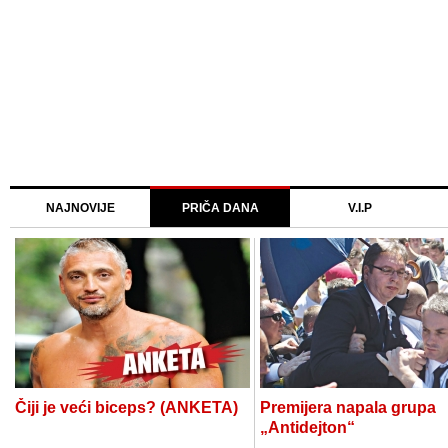
NAJNOVIJE
PRIČA DANA
V.I.P
Čiji je veći biceps? (ANKETA)
Premijera napala grupa
„Antidejton“