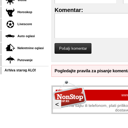
Vreme
Komentar:
Horoskop
Livescore
Auto oglasi
Nekretnine oglasi
Putovanje
Pogledajte pravila za pisanje koment
Arhiva starog ALO!
www
<
Naruči na sajtu ili telefonom, plati pril
dostav