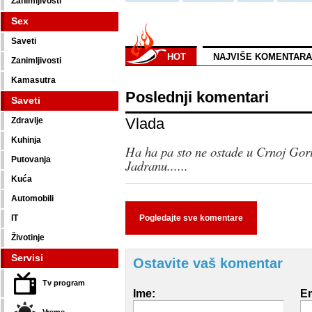
Zanimljivosti
Sex
Saveti
HOT
NAJVIŠE KOMENTARA
Zanimljivosti
Kamasutra
Poslednji komentari
Saveti
Vlada
Zdravlje
Kuhinja
Ha ha pa sto ne ostade u Crnoj Gori
Putovanja
Jadranu......
Kuća
Automobili
IT
Pogledajte sve komentare
Životinje
Servisi
Ostavite vaš komentar
Tv program
Ime:
Em