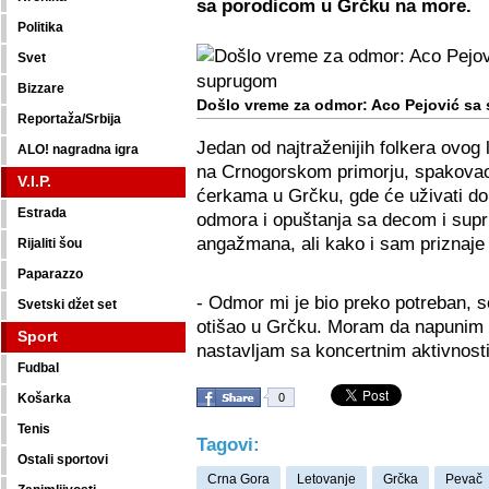
sa porodicom u Grčku na more.
Politika
Svet
Bizzare
Došlo vreme za odmor: Aco Pejović sa
Reportaža/Srbija
Jedan od najtraženijih folkera ovog 
ALO! nagradna igra
na Crnogorskom primorju, spakovao 
V.I.P.
ćerkama u Grčku, gde će uživati do
Estrada
odmora i opuštanja sa decom i sup
angažmana, ali kako i sam priznaje 
Rijaliti šou
Paparazzo
- Odmor mi je bio preko potreban, 
Svetski džet set
otišao u Grčku. Moram da napunim b
Sport
nastavljam sa koncertnim aktivnost
Fudbal
Košarka
0
Tenis
Tagovi:
Ostali sportovi
Crna Gora
Letovanje
Grčka
Pevač