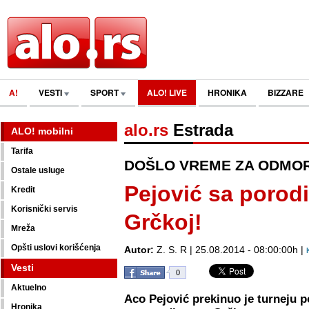
A!
VESTI
SPORT
ALO! LIVE
HRONIKA
BIZZARE
alo.rs
Estrada
ALO! mobilni
Tarifa
DOŠLO VREME ZA ODMO
Ostale usluge
Pejović sa porodi
Kredit
Korisnički servis
Grčkoj!
Mreža
Opšti uslovi korišćenja
Autor:
Z. S. R | 25.08.2014 - 08:00:00h |
Vesti
0
Aktuelno
Aco Pejović prekinuo je turneju p
Hronika