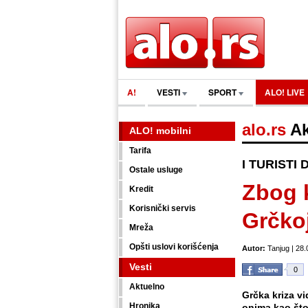
A!
VESTI
SPORT
ALO! LIVE
alo.rs
Ak
ALO! mobilni
Tarifa
I TURISTI
Ostale usluge
Zbog 
Kredit
Korisnički servis
Grčko
Mreža
Opšti uslovi korišćenja
Autor:
Tanjug | 28.
Vesti
0
Aktuelno
Grčka kriza vi
Hronika
onima kao što 