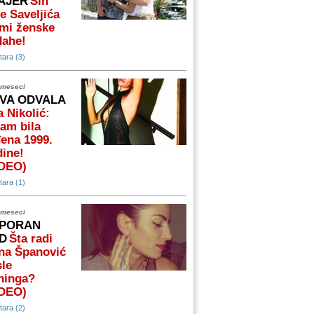
AJER
Sin
e Saveljića
mi ženske
dahe!
ara (3)
 meseci
VA ODVALA
 Nikolić:
am bila
ena 1999.
ine!
IDEO)
ara (1)
 meseci
PORAN
D
Šta radi
na Španović
le
ninga?
IDEO)
ara (2)