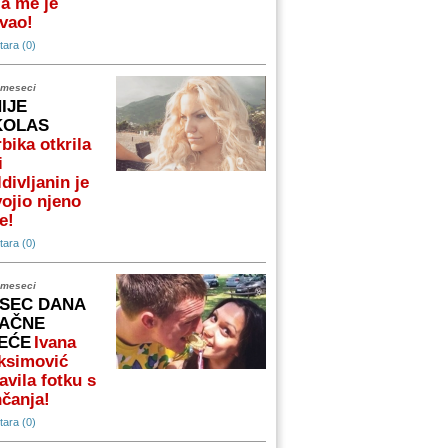
a me je
vao!
ara (0)
 meseci
NIJE
KOLAS
bika otkrila
i
divljanin je
ojio njeno
e!
ara (0)
 meseci
SEC DANA
AČNE
EĆE
Ivana
ksimović
avila fotku s
čanja!
ara (0)