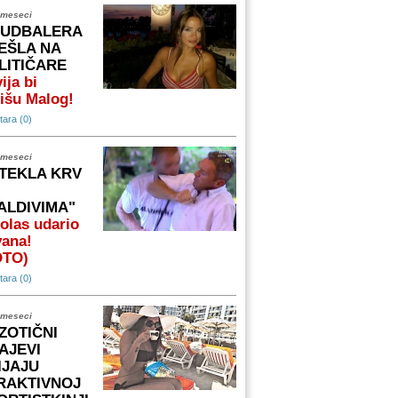
 meseci
FUDBALERA
EŠLA NA
LITIČARE
ija bi
išu Malog!
ara (0)
 meseci
TEKLA KRV
ALDIVIMA"
olas udario
vana!
OTO)
ara (0)
 meseci
ZOTIČNI
AJEVI
IJAJU
RAKTIVNOJ