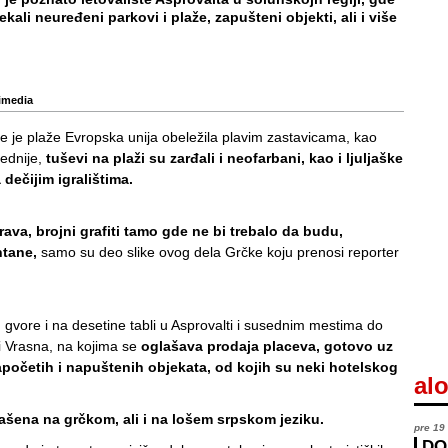
ekali neuređeni parkovi i plaže, zapušteni objekti, ali i više
imedia
ije je plaže Evropska unija obeležila plavim zastavicama, kao
ednije,
tuševi na plaži su zarđali i neofarbani, kao i ljuljaške
 dečijim igralištima.
ava, brojni grafiti tamo gde ne bi trebalo da budu,
ntane,
samo su deo slike ovog dela Grčke koju prenosi reporter
, gvore i na desetine tabli u Asprovalti i susednim mestima do
i Vrasna, na kojima se
oglašava prodaja placeva, gotovo uz
početih i napuštenih objekata, od kojih su neki hotelskog
alo
lašena na grčkom, ali i na lošem srpskom jeziku.
pre 19
DO