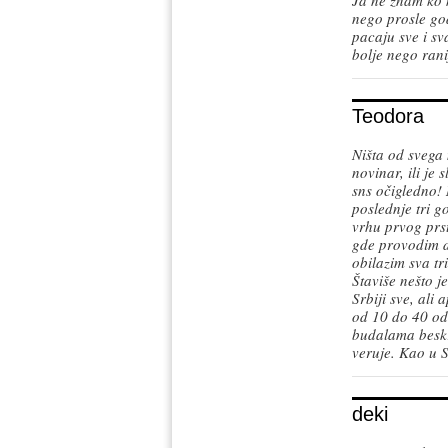
Ja ne znam ko n
nego prosle godi
pacaju sve i sv
bolje nego rani
Teodora
Ništa od svega 
novinar, ili je
sns očigledno! 
poslednje tri 
vrhu prvog prst
gde provodim d
obilazim sva tri
Štaviše nešto j
Srbiji sve, ali 
od 10 do 40 ods
budalama beskr
veruje. Kao u S
deki