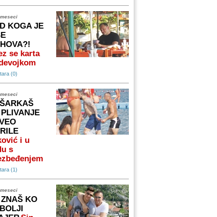
 meseci
D KOGA JE
ŠE
IHOVA?!
z se karta
 devojkom
ara (0)
 meseci
ŠARKAŠ
 PLIVANJE
VEO
RILE
ović i u
du s
ezbeđenjem
ara (1)
 meseci
 ZNAŠ KO
 BOLJI