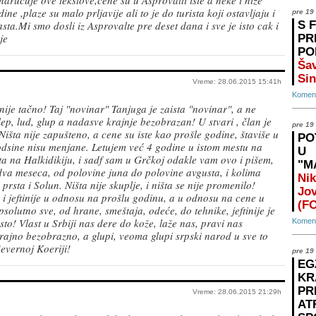
arucuje ove tekstove,cene su u Asprovalti iste a neke i nize
ne ,plaze su malo prljavije ali to je do turista koji ostavljaju i
pre 19
asta.Mi smo dosli iz Asprovalte pre deset dana i sve je isto cak i
S 
je
PR
PO
Šav
Sin
Vreme: 28.06.2015 15:41h
Koment
nije tačno! Taj "novinar" Tanjuga je zaista "novinar", a ne
 slep, lud, glup a nadasve krajnje bezobrazan! U stvari , član je
pre 19
Ništa nije zapušteno, a cene su iste kao prošle godine, štaviše u
PO
godsine nisu menjane. Letujem već 4 godine u istom mestu na
U
a na Halkidikiju, i sadf sam u Grčkoj odakle vam ovo i pišem,
"M
va meseca, od polovine juna do polovine avgusta, i kolima
Nik
 prsta i Solun. Ništa nije skuplje, i ništa se nije promenilo!
Jo
e i jeftinije u odnosu na prošlu godinu, a u odnosu na cene u
(F
apsolutno sve, od hrane, smeštaja, odeće, do tehnike, jeftinije je
to! Vlast u Srbiji nas dere do kože, laže nas, pravi nas
Koment
ajno bezobrazno, a glupi, veoma glupi srpski narod u sve to
evernoj Koeriji!
pre 19
EG
KR
PR
Vreme: 28.06.2015 21:29h
AT