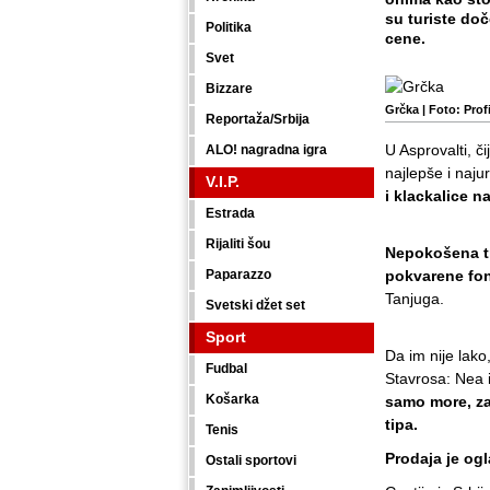
su turiste doč
Politika
cene.
Svet
Bizzare
Grčka |
Foto: Prof
Reportaža/Srbija
U Asprovalti, č
ALO! nagradna igra
najlepše i najur
V.I.P.
i klackalice na
Estrada
Rijaliti šou
Nepokošena tr
Paparazzo
pokvarene fo
Tanjuga.
Svetski džet set
Sport
Da im nije lako
Fudbal
Stavrosa: Nea 
Košarka
samo more, za
tipa.
Tenis
Prodaja je og
Ostali sportovi