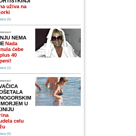
ORTISTKINJI
na uživa na
orki
ara (0)
 meseci
 NJU NEMA
ME
Nada
nula ćebe
plus 40
peni!
ara (1)
 meseci
VAČICA
OŠETALA
NOGORSKIM
IMORJEM U
KINIJU
rina
udela celu
žu
ara (0)