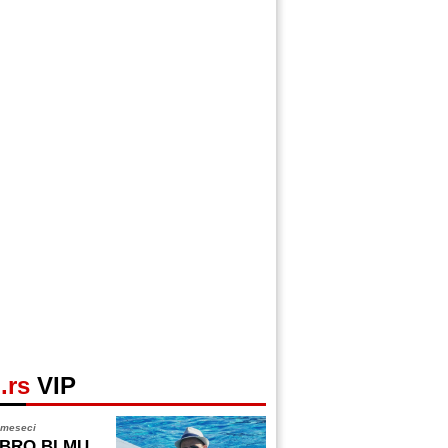
.rs
VIP
 meseci
BRO BI MU