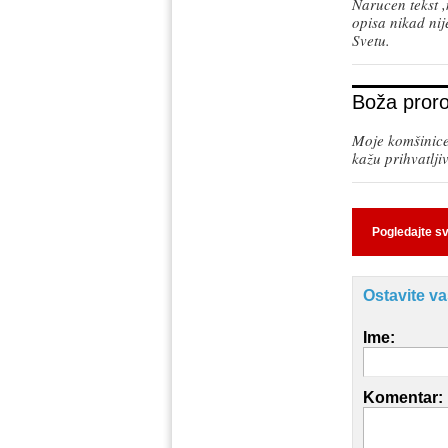
Narucen tekst ,
opisa nikad nij
Svetu.
Boža pror
Moje komšinice 
kažu prihvatljiv
Pogledajte s
Ostavite v
Ime:
Komentar: