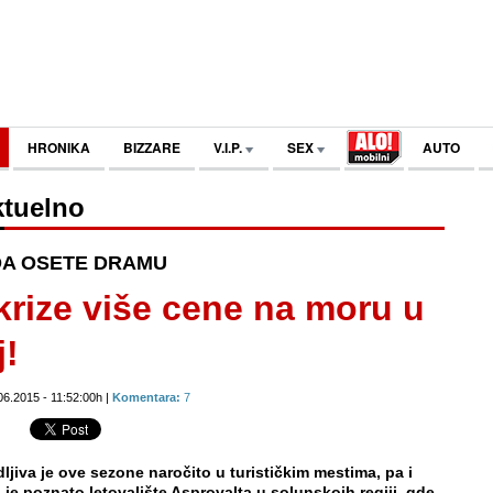
HRONIKA
BIZZARE
V.I.P.
SEX
AUTO
tuelno
 DA OSETE DRAMU
krize više cene na moru u
j!
06.2015 - 11:52:00h |
Komentara:
7
dljiva je ove sezone naročito u turističkim mestima, pa i
je poznato letovalište Asprovalta u solunskojh regiji, gde