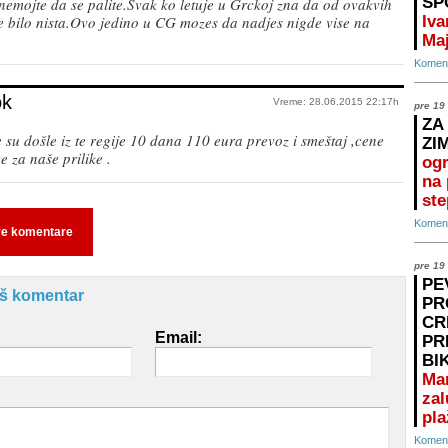
SP
nemojte da se palite.Svak ko letuje u Grckoj zna da od ovakvih
e bilo nista.Ovo jedino u CG mozes da nadjes nigde vise na
Iva
Maj
Koment
ok
Vreme: 28.06.2015 22:17h
pre 19
ZA
su došle iz te regije 10 dana 110 eura prevoz i smeštaj ,cene
ZI
e za naše prilike .
ogr
na 
ste
Koment
ve komentare
pre 19
PE
aš komentar
PR
CR
Email:
PR
BI
Ma
zal
pla
Koment