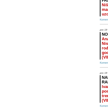
FR
Niš
ma
uz
Koment
pre 19
NO
Ana
Nis
rođ
god
(V
Koment
pre 19
NA
RA
Iva
pos
tre
(V
Koment