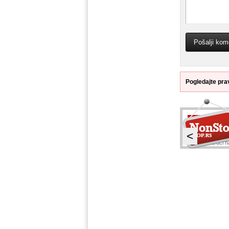
Pogledajte pra
<
Naruči na