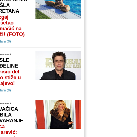
ŠLA
RETANA
žgaj
ošetao
omačić na
ži! (FOTO)
ara (0)
 meseci
SLE
ĐELINE
isio del
o stiže u
ajevo!
ara (0)
 meseci
VAČICA
BILA
VARANJE
ca
arević: