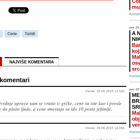
Čol
mu
Koment
pre 19
A 
Cene
Turisti
NI
Bar
koj
Mal
NAJVIŠE KOMENTARA
osv
src
Koment
 komentari
pre 19
Vreme: 28.06.2015 12:52h
ME
BR
tvrdnje upravo sam se vratio iz grčke, cene su iste kao i prosle
SR
 da plaite ljude, a cene smestaja su ido 10 posto jeftinije,
Ma
obj
ven
Vreme: 28.06.2015 14:05h
Koment