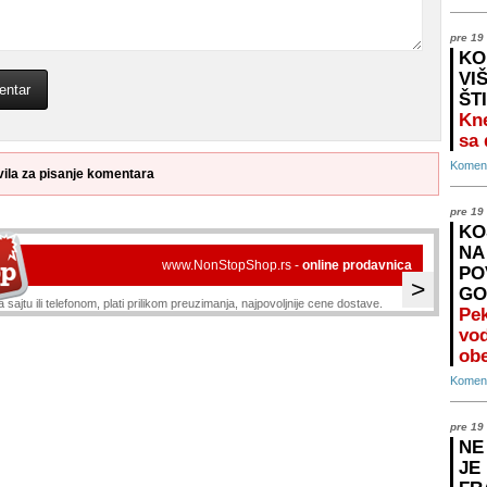
pre 19
KO
VI
ŠT
Kne
sa
Koment
vila za pisanje komentara
pre 19
KO
NA
www.NonStopShop.rs -
online prodavnica
PO
>
GO
 sajtu ili telefonom, plati prilikom preuzimanja, najpovoljnije cene dostave.
Pek
vo
ob
Koment
pre 19
NE
JE