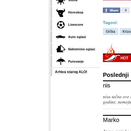
Vreme
0
Horoskop
Tagovi:
Livescore
Grčka
Kriza
Auto oglasi
Nekretnine oglasi
HOT
Putovanje
Arhiva starog ALO!
Poslednji
nis
nisu tačne ove 
godine, nemojte
Marko