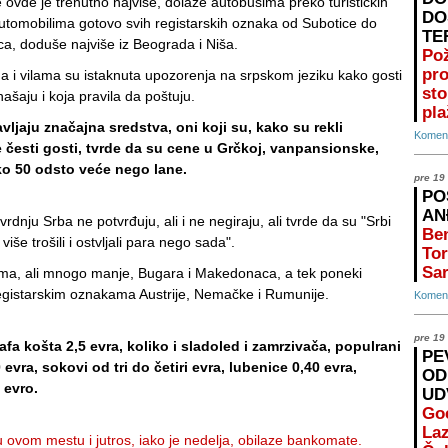
je ovde je trenutno najviše, dolaze autobusima preko turističkih
DO
 automobilima gotovo svih registarskih oznaka od Subotice do
TE
ca, doduše najviše iz Beograda i Niša.
Po
pr
 i vilama su istaknuta upozorenja na srpskom jeziku kako gosti
st
ašaju i koja pravila da poštuju.
pla
vljaju značajna sredstva, oni koji su, kako su rekli
Koment
 česti gosti, tvrde da su cene u Grčkoj, vanpansionske,
o 50 odsto veće nego lane.
pre 19
PO
AN
tvrdnju Srba ne potvrđuju, ali i ne negiraju, ali tvrde da su "Srbi
Ben
še trošili i ostvljali para nego sada".
Tor
Sar
ma, ali mnogo manje, Bugara i Makedonaca, a tek poneki
egistarskim oznakama Austrije, Nemačke i Rumunije.
Koment
pre 19
afa košta 2,5 evra, koliko i sladoled i zamrzivača, populrani
PE
 evra, sokovi od tri do četiri evra, lubenice 0,40 evra,
OD
 evro.
UD
Go
Laz
 ovom mestu i jutros, iako je nedelja, obilaze bankomate.