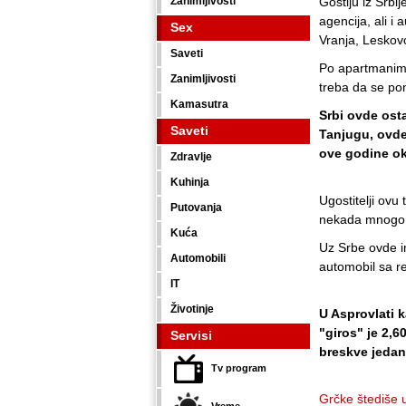
Zanimljivosti
Gostiju iz Srbi
agencija, ali i
Sex
Vranja, Leskov
Saveti
Po apartmanima
Zanimljivosti
treba da se pon
Kamasutra
Srbi ovde osta
Saveti
Tanjugu, ovde
ove godine ok
Zdravlje
Kuhinja
Ugostitelji ovu 
Putovanja
nekada mnogo vi
Kuća
Uz Srbe ovde i
Automobili
automobil sa r
IT
Životinje
U Asprovlati k
"giros" je 2,60
Servisi
breskve jedan
Tv program
Grčke štediše u