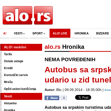
A!
VESTI
SPORT
ALO! LIVE
HRONIKA
BIZZARE
alo.rs
Hronika
ALO! mobilni
Tarifa
NEMA POVREĐENIH
Ostale usluge
Autobus sa srpsk
Kredit
Korisnički servis
udario u zid tune
Mreža
Opšti uslovi korišćenja
Autor:
Blic | 09.09.2014 - 18:35:00h |
Kome
Vesti
0
Aktuelno
Autobus sa srpskim turistima udar
Hronika