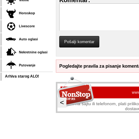
Komentar:
Vreme
Horoskop
Livescore
Auto oglasi
Nekretnine oglasi
Pogledajte pravila za pisanje koment
Putovanje
Arhiva starog ALO!
www
<
Naruči na sajtu ili telefonom, plati pril
dostav