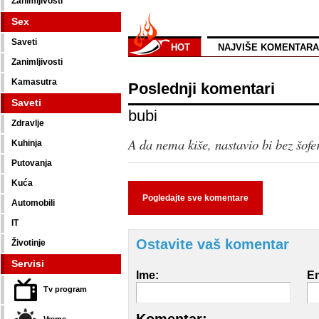
Zanimljivosti
Sex
Saveti
HOT
NAJVIŠE KOMENTARA
Zanimljivosti
Kamasutra
Poslednji komentari
Saveti
bubi
Zdravlje
A da nema kiše, nastavio bi bez šof
Kuhinja
Putovanja
Kuća
Pogledajte sve komentare
Automobili
IT
Ostavite vaš komentar
Životinje
Servisi
Ime:
Em
Tv program