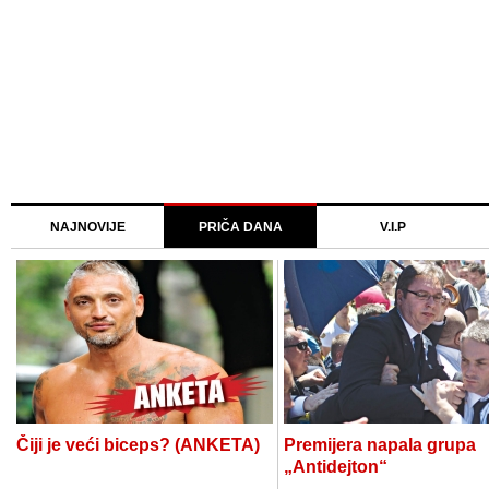
NAJNOVIJE
PRIČA DANA
V.I.P
Čiji je veći biceps? (ANKETA)
Premijera napala grupa
„Antidejton“