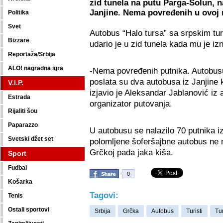
zid tunela na putu Parga-Solun, n
Janjine. Nema povređenih u ovoj 
Politika
Svet
Autobus “Halo tursa” sa srpskim tur
Bizzare
udario je u zid tunela kada mu je i
Reportaža/Srbija
ALO! nagradna igra
-Nema povređenih putnika. Autobusu
poslata su dva autobusa iz Janjine
V.I.P.
izjavio je Aleksandar Jablanović iz a
Estrada
organizator putovanja.
Rijaliti šou
Paparazzo
U autobusu se nalazilo 70 putnika i
Svetski džet set
polomljene šoferšajbne autobus ne 
Grčkoj pada jaka kiša.
Sport
Fudbal
0
Košarka
Tagovi:
Tenis
Ostali sportovi
Srbija
Grčka
Autobus
Turisti
Tu