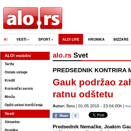
A!
VESTI
SPORT
ALO! LIVE
HRONIKA
BIZZARE
alo.rs
Svet
ALO! mobilni
Tarifa
PREDSEDNIK KONTRIRA
Ostale usluge
Gauk podržao zah
Kredit
Korisnički servis
ratnu odštetu
Mreža
Opšti uslovi korišćenja
Autor:
Beta | 01.05.2015 - 23:04:00h |
Kom
Vesti
0
Aktuelno
Predsednik Nemačke, Joakim Gau
Hronika