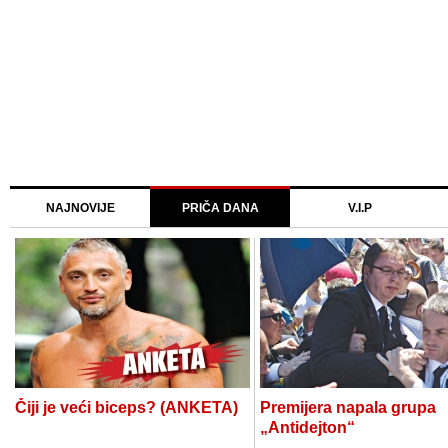
NAJNOVIJE
PRIČA DANA
V.I.P
Čiji je veći biceps? (ANKETA)
Premijera napala grupa
„Antidejton“