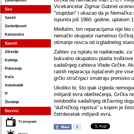
Zanimljivosti
Vicekancelar Zigmar Gabriel ocenio j
Sex
"stupidan" i ukazao da je Nemačka
Saveti
ispunila još 1960. godine, uplatom 
Zanimljivosti
Međutim, tim reparacijama nije bio 
Kamasutra
nemački okupator nametnuo Grčkoj, 
otimanje novca od izgladnelog stan
Saveti
Zahtev za isplatu te nadoknade, za 
Zdravlje
bukvalno okupatoru platila troškove 
Kuhinja
sadašnjeg zahteva Vlade Grčke. Atina
Putovanja
ratnih reparacija isplaćenih pre vis
Kuća
grčki stručnjaci smatraju prenisko 
Automobili
Ukoliko bi, što ipak izgleda nemog
milijardi evra obeštećenja, Grčka 
IT
oslobodila sadašnjeg državnog duga i 
Životinje
"dužničkog ropstva" u kojem je šest 
Servisi
četrdesetak milijardi evra.
Tv program
0