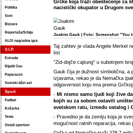
Grčke koja traži obeštećenje za št
nacistički okupator u Drugom sve
Politika
Svet
Bizzare
Reportaža/Srbija
Joakim Gauk |
Foto: Screenshot "You 
ALO! nagradna igra
Taj zahtev je vlada Angele Merkel n
V.I.P.
list
Estrada
"Zid-dojče cajtung" u subotnjem bro
Rijaliti šou
Gauk čija je dužnost simbolična, a
Paparazzo
izjavama, rekao je da Nemačka ipak
Svetski džet set
odgovornost koju ima prema Grčkoj
Sport
-
Mi nismo samo ljudi koji žive d
kojih su za sobom ostavili uniš
Fudbal
svetskom ratu, između ostalog i 
Košarka
- Pravedno je da zemlju koja je sves
Tenis
mogućnost ratnih reparacija, rekao
Ostali sportovi
Grčka od Nemačke traži 278,7 milij