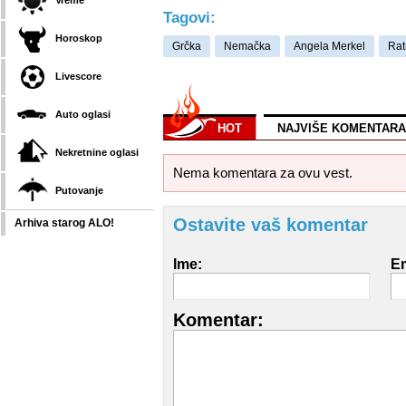
Vreme
Tagovi:
Horoskop
Grčka
Nemačka
Angela Merkel
Rat
Livescore
Auto oglasi
HOT
NAJVIŠE KOMENTARA
Nekretnine oglasi
Nema komentara za ovu vest.
Putovanje
Ostavite vaš komentar
Arhiva starog ALO!
Ime:
Em
Komentar: