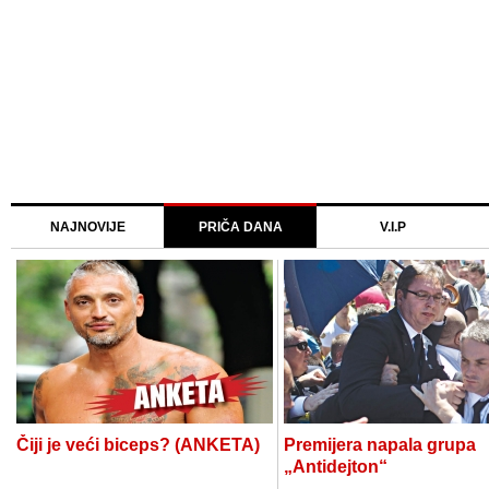
NAJNOVIJE
PRIČA DANA
V.I.P
Čiji je veći biceps? (ANKETA)
Premijera napala grupa
„Antidejton“