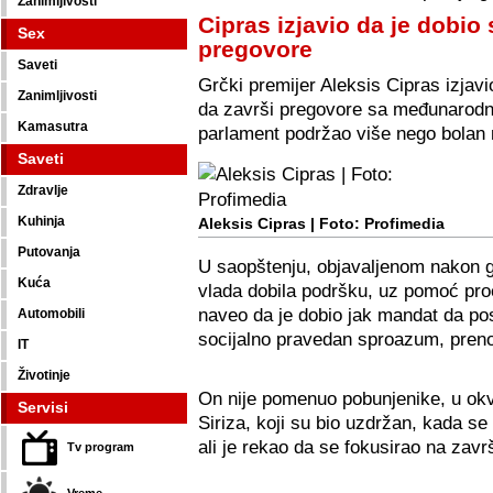
Zanimljivosti
Cipras izjavio da je dobi
Sex
pregovore
Saveti
Grčki premijer Aleksis Cipras izjav
Zanimljivosti
da završi pregovore sa međunarodni
Kamasutra
parlament podržao više nego bolan 
Saveti
Zdravlje
Kuhinja
Aleksis Cipras | Foto: Profimedia
Putovanja
U saopštenju, objavaljenom nakon g
Kuća
vlada dobila podršku, uz pomoć pro
naveo da je dobio jak mandat da po
Automobili
socijalno pravedan sproazum, preno
IT
Životinje
On nije pomenuo pobunjenike, u okvi
Servisi
Siriza, koji su bio uzdržan, kada s
ali je rekao da se fokusirao na zav
Tv program