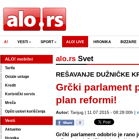
A!
VESTI
SPORT
ALO! LIVE
HRONIKA
BIZZARE
alo.rs
Svet
ALO! mobilni
Tarifa
REŠAVANJE DUŽNIČKE K
Ostale usluge
Grčki parlament 
Kredit
Korisnički servis
plan reformi!
Mreža
Opšti uslovi korišćenja
Autor:
Tanjug | 11.07.2015 - 08:28:00h |
K
Vesti
0
Aktuelno
Grčki parlament odobrio je rano j
Hronika