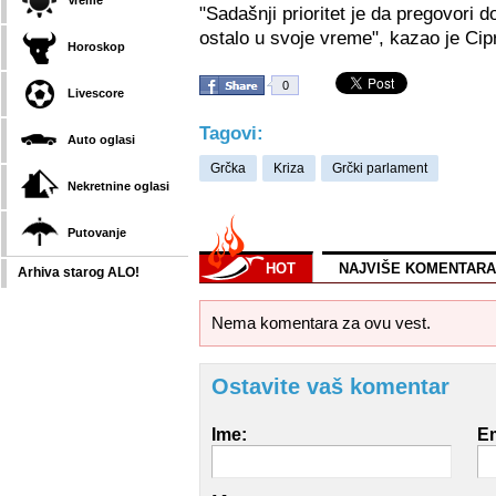
Vreme
"Sadašnji prioritet je da pregovori d
ostalo u svoje vreme", kazao je Cip
Horoskop
0
Livescore
Tagovi:
Auto oglasi
Grčka
Kriza
Grčki parlament
Nekretnine oglasi
Putovanje
HOT
NAJVIŠE KOMENTARA
Arhiva starog ALO!
Nema komentara za ovu vest.
Ostavite vaš komentar
Ime:
Em