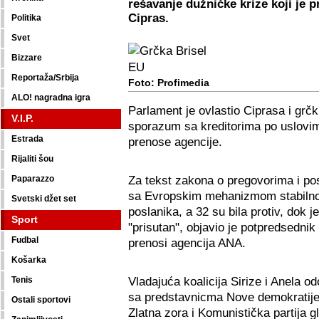
rešavanje dužničke krize koji je p
Cipras.
Politika
Svet
Bizzare
Reportaža/Srbija
Foto: Profimedia
ALO! nagradna igra
Parlament je ovlastio Ciprasa i grčk
V.I.P.
sporazum sa kreditorima po uslovi
Estrada
prenose agencije.
Rijaliti šou
Za tekst zakona o pregovorima i po
Paparazzo
sa Evropskim mehanizmom stabilnos
Svetski džet set
poslanika, a 32 su bila protiv, dok
Sport
"prisutan", objavio je potpredsednik
Fudbal
prenosi agencija ANA.
Košarka
Vladajuća koalicija Sirize i Anela o
Tenis
sa predstavnicma Nove demokratije
Ostali sportovi
Zlatna zora i Komunistička partija gl