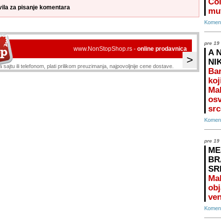
Čol
vila za pisanje komentara
mu
Koment
pre 19
www.NonStopShop.rs -
online prodavnica
A 
>
NI
 sajtu ili telefonom, plati prilikom preuzimanja, najpovoljnije cene dostave.
Bar
koj
Mal
osv
src
Koment
pre 19
ME
BR
SR
Ma
obj
ven
Koment