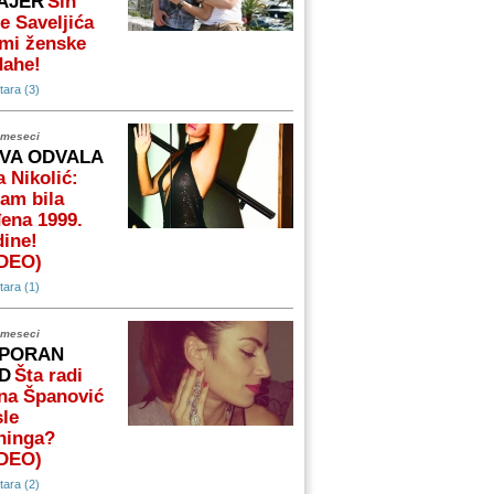
AJER
Sin
e Saveljića
mi ženske
dahe!
ara (3)
 meseci
VA ODVALA
 Nikolić:
am bila
ena 1999.
ine!
IDEO)
ara (1)
 meseci
PORAN
D
Šta radi
na Španović
le
ninga?
IDEO)
ara (2)