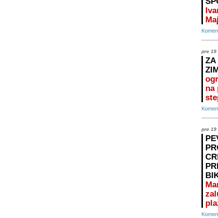
SP
Iva
Maj
Koment
pre 19
ZA
ZI
ogr
na 
ste
Koment
pre 19
PE
PR
CR
PR
BI
Ma
zal
pla
Koment