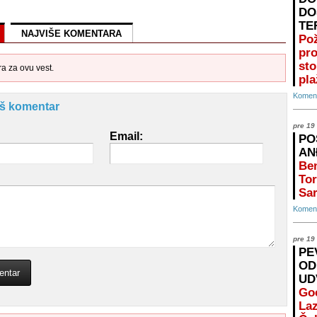
DO
TE
NAJVIŠE KOMENTARA
Po
pr
st
 za ovu vest.
pla
Koment
aš komentar
pre 19
Email:
PO
AN
Ben
Tor
Sar
Koment
pre 19
PE
OD
UD
Go
Laz