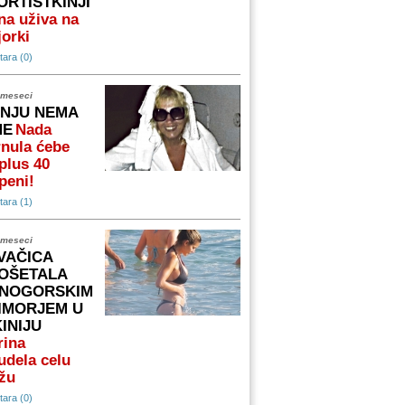
ORTISTKINJI
na uživa na
orki
ara (0)
 meseci
 NJU NEMA
ME
Nada
nula ćebe
plus 40
peni!
ara (1)
 meseci
VAČICA
OŠETALA
NOGORSKIM
IMORJEM U
KINIJU
rina
udela celu
žu
ara (0)