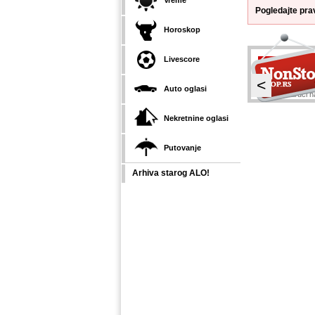
Vreme
Pogledajte pra
Horoskop
Livescore
<
Auto oglasi
Naruči na
Nekretnine oglasi
Putovanje
Arhiva starog ALO!