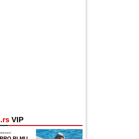
.rs
VIP
 meseci
BRO BI MU