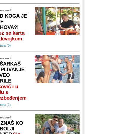
 meseci
D KOGA JE
ŠE
IHOVA?!
z se karta
 devojkom
ara (0)
 meseci
ŠARKAŠ
 PLIVANJE
VEO
RILE
ović i u
du s
ezbeđenjem
ara (1)
 meseci
 ZNAŠ KO
 BOLJI