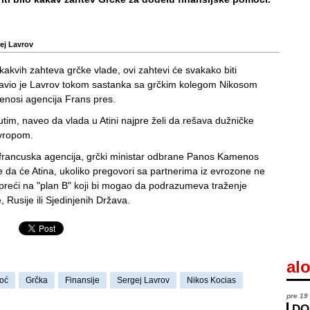
ej Lavrov
kakvih zahteva grčke vlade, ovi zahtevi će svakako biti
zjavio je Lavrov tokom sastanka sa grčkim kolegom Nikosom
enosi agencija Frans pres.
tim, naveo da vlada u Atini najpre želi da rešava dužničke
vropom.
rancuska agencija, grčki ministar odbrane Panos Kamenos
e da će Atina, ukoliko pregovori sa partnerima iz evrozone ne
 preći na "plan B" koji bi mogao da podrazumeva traženje
 Rusije ili Sjedinjenih Država.
alo
oć
Grčka
Finansije
Sergej Lavrov
Nikos Kocias
pre 19
DO