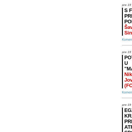
pre 19
S 
PR
PO
Šav
Sin
Koment
pre 19
PO
U
"M
Nik
Jo
(F
Koment
pre 19
EG
KR
PR
AT