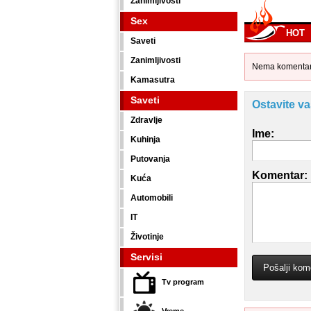
Zanimljivosti
Sex
HOT
Saveti
Zanimljivosti
Nema komentara
Kamasutra
Saveti
Ostavite v
Zdravlje
Ime:
Kuhinja
Putovanja
Komentar:
Kuća
Automobili
IT
Životinje
Servisi
Tv program