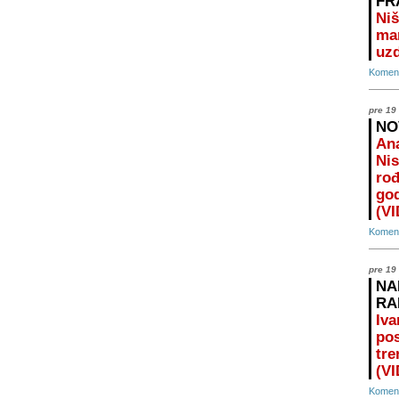
FR
Niš
ma
uz
Koment
pre 19
NO
Ana
Nis
rođ
god
(V
Koment
pre 19
NA
RA
Iva
pos
tre
(V
Koment