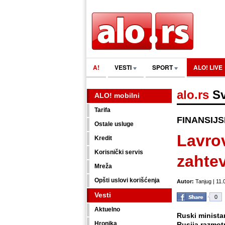
A!
VESTI
SPORT
ALO! LIVE
alo.rs
Sv
ALO! mobilni
Tarifa
FINANSIJ
Ostale usluge
Lavrov
Kredit
Korisnički servis
zahte
Mreža
Opšti uslovi korišćenja
Autor:
Tanjug | 11.
Vesti
0
Aktuelno
Ruski ministar
Hronika
Rusija razmot