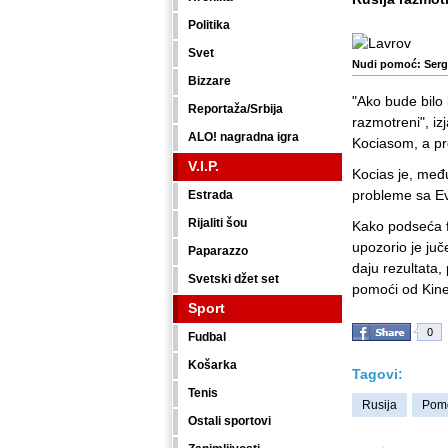
Politika
Svet
Nudi pomoć: Serg
Bizzare
"Ako bude bilo 
Reportaža/Srbija
razmotreni", i
ALO! nagradna igra
Kociasom, a pr
V.I.P.
Kocias je, među
probleme sa E
Estrada
Rijaliti šou
Kako podseća f
upozorio je juč
Paparazzo
daju rezultata,
Svetski džet set
pomoći od Kine,
Sport
0
Fudbal
Košarka
Tagovi:
Tenis
Rusija
Pom
Ostali sportovi