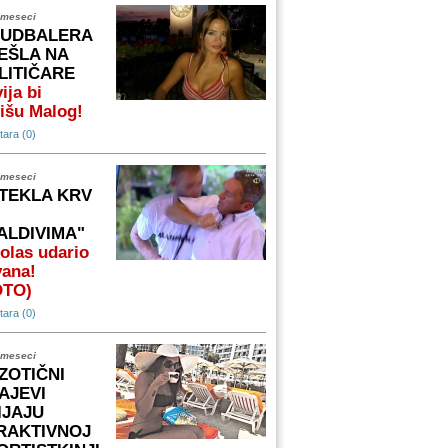
 meseci
FUDBALERA
EŠLA NA
LITIČARE
ija bi
išu Malog!
ara (0)
 meseci
TEKLA KRV
ALDIVIMA"
olas udario
vana!
OTO)
ara (0)
 meseci
ZOTIČNI
AJEVI
IJAJU
RAKTIVNOJ