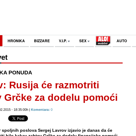
HRONIKA
BIZZARE
V.I.P.
SEX
AUTO
et
SKA PONUDA
: Rusija će razmotriti
v Grčke za dodelu pomoći
02.2015 - 18:35:00h |
Komentara:
0
 spoljnih poslova Sergej Lavrov izjavio je danas da će
riti bilo kakav zahtev Grčke za dodelu finansijske pomoći.