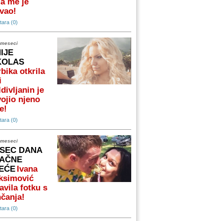
a me je
vao!
ara (0)
 meseci
NIJE
KOLAS
bika otkrila
i
divljanin je
ojio njeno
e!
ara (0)
 meseci
SEC DANA
AČNE
EĆE
Ivana
ksimović
avila fotku s
čanja!
ara (0)