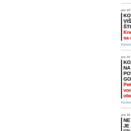
pre 19
KO
VI
ŠT
Kne
sa
Koment
pre 19
KO
NA
PO
GO
Pek
vo
ob
Koment
pre 19
NE
JE