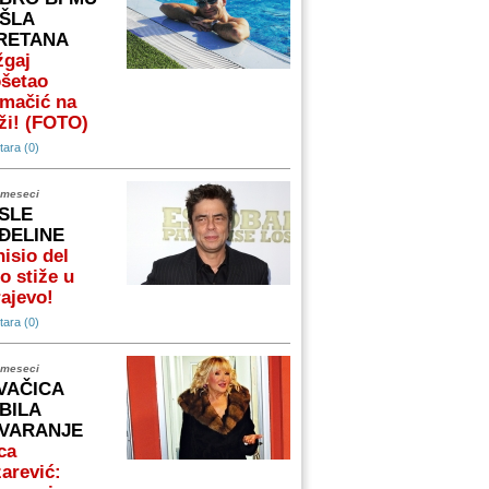
ŠLA
RETANA
žgaj
ošetao
omačić na
ži! (FOTO)
ara (0)
 meseci
SLE
ĐELINE
isio del
o stiže u
ajevo!
ara (0)
 meseci
VAČICA
BILA
VARANJE
ca
arević: