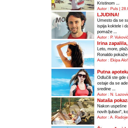
Kristinom ...
Autor : Puls | 28
LJUDINA!
Umesto da se s
ispija koktele i
pomaže ...
Autor : P. Vukovi
Irina zapalil
Leto, more, plaža
Ronaldo pokaže 
Autor : Ekipa Alo
Putna apotek
Odlučili ste gd
ostaje da se ad
sredine ...
Autor : N. Lazovi
Nataša pokaz
Nakon uspešne p
novih ljubavi“, ko
Autor : A. Radoje