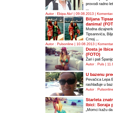
provodi radno le
...
Autor : Ekipa Alo! | 09.08.2013 |
Komentara
Biljana Tipsa
danima! (FO
Modna dizajnerk
Tipsarevića, Bilj
Crnoj ...
Autor : Pulsonline | 10.08.2013 |
Komentar
Dosta je Ibic
(FOTO)
Žari i pali Špani
Autor : Puls | 11
U bazenu pre
Pevačica Lepa B
rashlađuje u baz
Autor : Pulsonlin
Starleta zna
Ibici: Soraja
„Momci kažu da 