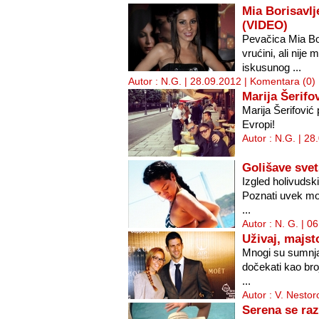
Mia Borisavl
(VIDEO)
Pevačica Mia Bo
vrućini, ali nije
iskusunog ...
Autor : N.G. | 28.09.2012 |
Komentara (0)
Marija Šerifo
Marija Šerifović
Evropi!
Autor : N.G. | 28
Golišave svet
Izgled holivudsk
Poznati uvek mor
...
Autor : N. G. | 0
Uživaj, majsto
Mnogi su sumnja
dočekati kao broj 
...
Autor : V. Nestor
Serena se ra