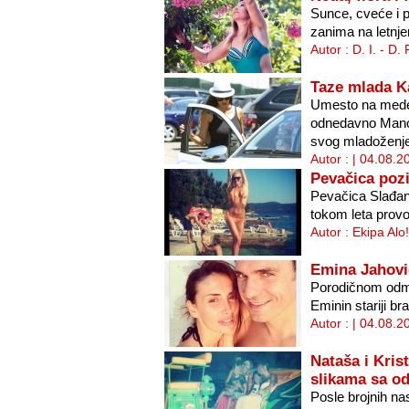
Sunce, cveće i 
zanima na letnje
Autor : D. I. - D.
Taze mlada Ka
Umesto na mede
odnedavno Manojl
svog mladoženje 
Autor : | 04.08.2
Pevačica poz
Pevačica Slađan
tokom leta prov
Autor : Ekipa Alo
Emina Jahovi
Porodičnom odmo
Eminin stariji br
Autor : | 04.08.2
Nataša i Kris
slikama sa o
Posle brojnih na