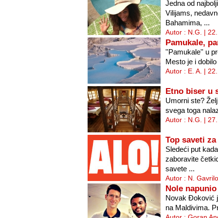
Jedna od najbolj
Vilijams, nedav
Bahamima, ...
Autor : N.G. | 22
Pamukale, pa
''Pamukale'' u p
Mesto je i dobilo
Autor : E. A. | 2
Etno biser u 
Umorni ste? Želj
svega toga nalaz
Autor : N.G. | 27
Top saveti za
Sledeći put kada
zaboravite četki
savete ...
Autor : N. Gavril
Nole napunio 
Novak Đoković j
na Maldivima. Prv
Autor : Goran An