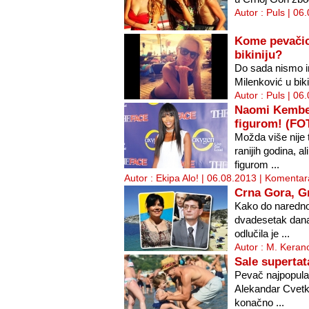
Autor : Puls | 06
Kome pevačica
bikiniju?
Do sada nismo im
Milenković u biki
Autor : Puls | 06
Naomi Kembel
figurom! (FO
Možda više nije 
ranijih godina, 
figurom ...
Autor : Ekipa Alo! | 06.08.2013 |
Komentara
Crna Gora, Gr
Kako do naredno
dvadesetak dana
odlučila je ...
Autor : M. Keran
Sale supertat
Pevač najpopula
Alekandar Cvetk
konačno ...