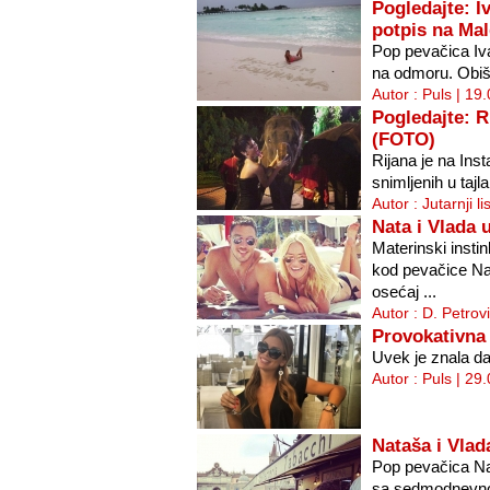
Pogledajte: I
potpis na Ma
Pop pevačica Iv
na odmoru. Obišl
Autor : Puls | 19
Pogledajte: R
(FOTO)
Rijana je na Inst
snimljenih u taj
Autor : Jutarnji l
Nata i Vlada 
Materinski insti
kod pevačice Nat
osećaj ...
Autor : D. Petrov
Provokativna
Uvek je znala da
Autor : Puls | 29
Nataša i Vlad
Pop pevačica Na
sa sedmodnevnog