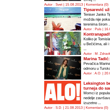
Autor : Svet | 15.08.2013 |
Komentara (0)
Tipsarević už
Teniser Janko Ti
možda nije pok
terenima širom ..
Autor : Puls | 16
Kontranapad!
Koliko je Tomis
u Bečićima, ali i
...
Autor : M. Zdrav
Marina Tadić:
Pevačica Marina
odmoru u Tursko
Autor : A.O. | 20
Leksington be
turneja do sa
Momci iz popula
nedelje završava
izuzetno ...
Autor : S.D. | 21.08.2013 |
Komentara (0)