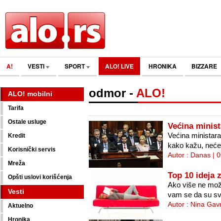
A!
VESTI
SPORT
ALO! LIVE
HRONIKA
BIZZARE
odmor
-
ALO!
ALO! mobilni
Tarifa
Ostale usluge
Većina minis
Većina ministara
Kredit
kako kažu, neće 
Korisnički servis
Autor : Danas | 
Mreža
Top 10 ideja 
Opšti uslovi korišćenja
Ako više ne može
Vesti
vam se da su svi
Autor : Nina Gavr
Aktuelno
Hronika