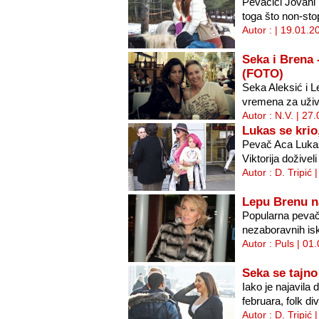
Pevačici Jovani 
toga što non-sto
Autor : | 19.01.2
Seka i Brena 
(FOTO)
Seka Aleksić i 
vremena za uživa
Autor : N.V. | 27
Lukas se krio
Pevač Aca Lukas
Viktorija doživel
Autor : D. Tripić
Lepu Brenu n
Popularna pevač
nezaboravnih is
Autor : Puls | 01
Seka se tajno 
Iako je najavila 
februara, folk di
Autor : D. Tripić