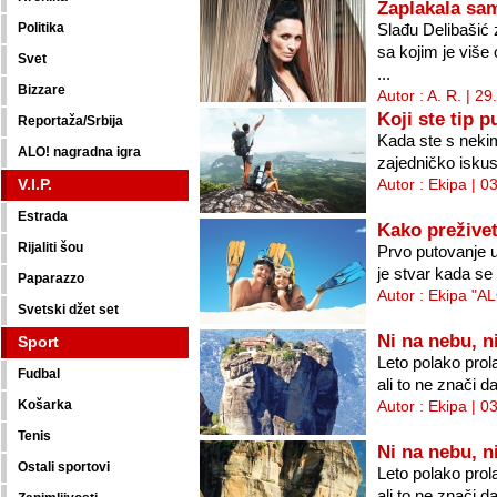
Zaplakala sam
Politika
Slađu Delibašić 
sa kojim je više
Svet
...
Bizzare
Autor : A. R. | 2
Koji ste tip p
Reportaža/Srbija
Kada ste s nekim
ALO! nagradna igra
zajedničko iskust
V.I.P.
Autor : Ekipa | 0
Estrada
Kako prežive
Rijaliti šou
Prvo putovanje u
je stvar kada se
Paparazzo
Autor : Ekipa "A
Svetski džet set
Ni na nebu, n
Sport
Leto polako prol
Fudbal
ali to ne znači d
Košarka
Autor : Ekipa | 0
Tenis
Ni na nebu, n
Ostali sportovi
Leto polako prol
ali to ne znači d