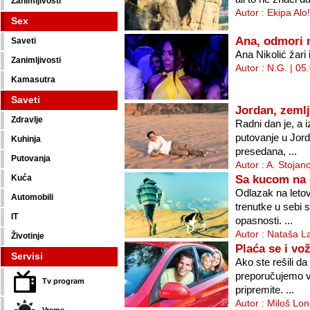
Zanimljivosti
Autor : Ekipa Alo
Sex
Ana, odmori 
Saveti
Ana Nikolić žari 
Zanimljivosti
Autor : N.G. | 05
Kamasutra
Saveti
Jordan, zemlj
Zdravlje
Radni dan je, a 
putovanje u Jor
Kuhinja
presedana, ...
Putovanja
Autor : A. Stojan
Sa kucom na
Kuća
Odlazak na leto
Automobili
trenutke u sebi 
IT
opasnosti. ...
Autor : Nataša L
Životinje
Plaća se i vo
Servisi
Ako ste rešili d
preporučujemo va
Tv program
pripremite. ...
Autor : Miloš Lo