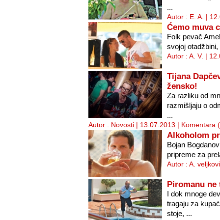
...
Autor : E. A. | 1
Ćemo muva c
Folk pevač Amel 
svojoj otadžbini,
Autor : A. V. | 1
Tijana Dapče
žensko!
Za razliku od mn
razmišljaju o od
...
Autor : Novosti | 13.07.2013 |
Komentara (
Alkoholom pr
Bojan Bogdanović
pripreme za prel
Autor : A. veljko
Piromanu ne 
I dok mnoge devo
tragaju za kupać
stoje, ...