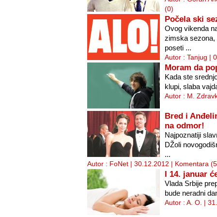
(0)
Počela ski s
Ovog vikenda na
zimska sezona, v
poseti ...
Autor : Tanjug | 
Moram da pop
Kada ste srednj
klupi, slaba vaj
Autor : M. Zdrav
Bred i Anđeli
na odmor!
Najpoznatiji slav
DŽoli novogodiš
...
Autor : FoNet | 30.12.2012 |
Komentara (5
I 14. januar ć
Vlada Srbije prep
bude neradni dan
Autor : A. O. | 3