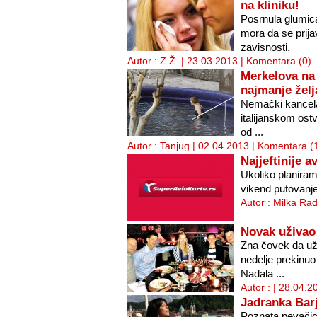
na kliniku!
Posrnula glumic
mora da se prijav
zavisnosti.
Autor : Z.Ž. | 23.03.2013 |
Komentara (0)
Merkelova na 
najmanje želj
Nemački kancela
italijanskom ostv
od ...
Autor : Tanjug | 02.04.2013 |
Komentara (
Najjeftinije a
Ukoliko planiramo
vikend putovanje,
Autor : Milka Ra
Novak uživao 
Zna čovek da už
nedelje prekinu
Nadala ...
Autor : | 28.04.2
Jadranka Barj
Poznata pevačic