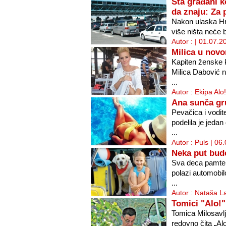
Šta građani k
da znaju: Za 
Nakon ulaska Hr
više ništa neće b
Autor : | 01.07.2
Milica u nov
Kapiten ženske 
Milica Dabović 
...
Autor : Ekipa Alo
Ana sunča gr
Pevačica i vodi
podelila je jedan
...
Autor : Puls | 06
Neka put bude
Sva deca pamte 
polazi automobil
...
Autor : Nataša L
Tomici "Alo!
Tomica Milosavlj
redovno čita „Alo