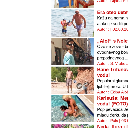
Autor : Dijana Pe
Era oteo dete
Kažu da nema ni
a ako je suditi p
Autor : | 02.08.2
„Alo!“ s Nol
Ovo se zove - bi
dvodnevnog bora
prepodnevnog ..
Autor : S. Vrakel
Bane Trifunov
vodu!
Popularni glumac
ljubitelj mora. U 
Autor : Ekipa Alo
Karleuša: Men
vodu! (FOTO)
Pop pevačica Je
mlađu ćerku da p
Autor : Puls | 03
Neda, flora i 