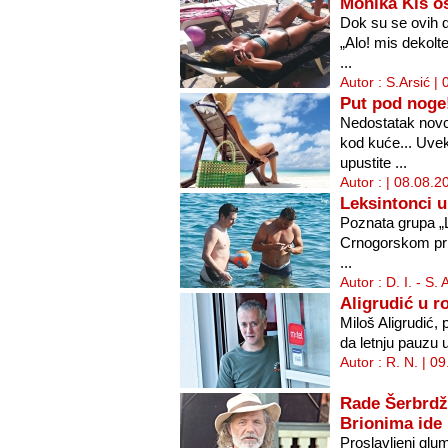
Monika Kiš o
Dok su se ovih d
„Alo! mis dekolt
...
Autor : S.Arsić |
Put pod noge
Nedostatak novc
kod kuće... Uvek
upustite ...
Autor : | 08.08.2
Leksintonci u
Poznata grupa „L
Crnogorskom pri
...
Autor : D. I. - S.
Aligrudić u r
Miloš Aligrudić,
da letnju pauzu 
Autor : R. N. | 0
Rade Šerbrdži
Brionima ide
Proslavljeni glu