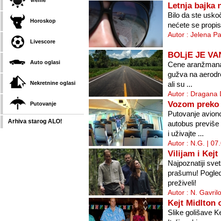
Vreme
Letnja bajka 
Bilo da ste uskoč
Horoskop
nećete se propisn
Autor : Jelena P
Livescore
BOLjE JE VA
Auto oglasi
Cene aranžmana 
gužva na aerodr
Nekretnine oglasi
ali su ...
Autor : Dragana 
Vozom preko 
Putovanje
Putovanje avion
Arhiva starog ALO!
autobus previše
i uživajte ...
Autor : N.G. | 07
Vilijam i Kej
Najpoznatiji svet
prašumu! Pogled
preživeli!
Autor : N. Gavril
Kejt Midlton 
Slike golišave K