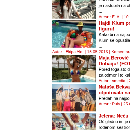
je nastupila na 
...
Autor : E. A. | 1
Hajdi Klum p
figuru!
Kako bi na najbol
Klum se opustila
...
Autor : Ekipa Alo! | 15.05.2013 |
Komentara
Maja Berović 
Dubaiju! (FO
Pored toga što d
za odmor i to ka
Autor : smedia |
Nataša Bekva
otputovala na
Predah na najpop
Autor : Puls | 25
Jelena: Neću
Očigledno im je
rođenom sestrom