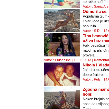
se retko nađe“, 
Autor : Sanja Ars
Odmorila se: 
Popularna glumic
Hvaru gde je uži
napunila ...
Autor : S.D. | 12
Tina Ivanović
uživa bez me
Folk pevačica Ti
naodmarala. Ona
provela ...
Autor : Pulsonline | 13.08.2013 |
Komentar
Nikola i Vlad
Još dok su učest
dobre frajere.
Autor : Puls | 14
Zgodna mama:
hobi!
Nakon brojnih na
spas od usijanog
Crnoj ...