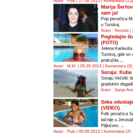
Autor : Puls | 27.08.2013 |
Komentara (13
Marija Šerfov
sam ja!
Pop pevačica Mar
u Turskoj.
Autor : Novosti |
Pogledajte št
(FOTO)
Jelena Karleuša
Turskoj, gde se
pridružila ...
Autor : M.M. | 05.09.2013 |
Komentara (0)
Soraja: Kuba 
Soraju Večelić d
gradskim događaj
Autor : Sanja Ars
Seka odustaj
(VIDEO)
Folk pevačica Se
tačnije u Jerus
Piljkićem. ...
Autor : Puls | 05.09.2013 |
Komentara (2)