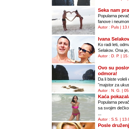
Seka nam pra
Popularna pevači
fanove i neumor
Autor : Puls | 13
Ivana Selako
Ko radi leti, odm
Selakov. Ona je,
Autor : D. P. | 1
Ovo su poslov
odmora!
Da li biste voleli
"majstor za ukus" 
Autor : N. G. | 0
Kaća pokazala
Popularna pevač
sa svojim dečk
...
Autor : S.S. | 13
Posle druženj