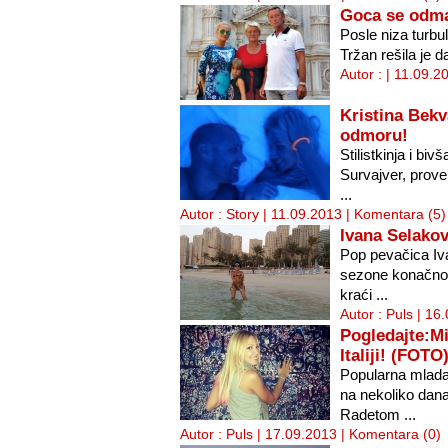
Goca se odma
Posle niza turb
Tržan rešila je d
Autor : | 11.09.2
Kristina Bek
odmoru!
Stilistkinja i biv
Survajver, prove
...
Autor : Story | 11.09.2013 |
Komentara (5)
Ivana Selako
Pop pevačica Iv
sezone konačno j
kraći ...
Autor : Puls | 16
Pogledajte:Mi
Italiji! (FOTO
Popularna mlada 
na nekoliko dan
Radetom ...
Autor : Puls | 17.09.2013 |
Komentara (0)