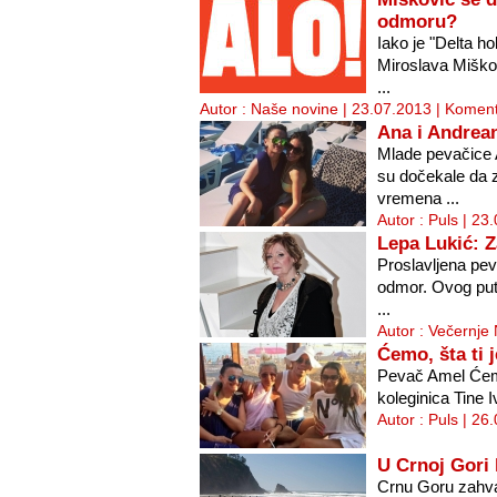
odmoru?
Iako je "Delta h
Miroslava Miškov
...
Autor : Naše novine | 23.07.2013 |
Koment
Ana i Andrea
Mlade pevačice 
su dočekale da 
vremena ...
Autor : Puls | 23
Lepa Lukić: 
Proslavljena pev
odmor. Ovog put
...
Autor : Večernje
Ćemo, šta ti j
Pevač Amel Ćem
koleginica Tine 
Autor : Puls | 26
U Crnoj Gori 
Crnu Goru zahvati