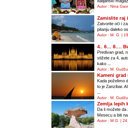
Italijanski magaz
Autor : Nina Gavr
Zamislite raj
Zatvorite oči i za
pitanju daleko o
Autor : M. G. | 1
4.. 6… 8…. B
Predivan grad, 
stižete za 4, au
kako ...
Autor : M. Gudžu
Kameni grad 
Kada poželimo d
to je Zanzibar. A
...
Autor : M. Gudžu
Zemlja lepih 
Da li možete da 
Mesecu a biti na 
Autor : M.G. | 2