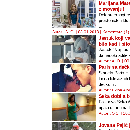
Marijana Mat
zimovanju!
Dok su mnogi rez
prestoničkih klu
...
Autor : A. O. | 03.01.2013 |
Komentara (1)
Jastuk koji 
bilo kad i bi
Jastuk ''Noj'' o
da nadoknadite sa
Autor : A. O. | 0
Paris sa deč
Starleta Paris Hi
lanca luksuznih
dečkom ...
Autor : Ekipa Alo
Seka dobila b
Folk diva Seka A
upala u tuču na 
Autor : S.S. | 18
Jovana Pajić 