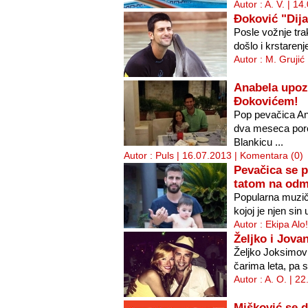
Autor : A. V. | 1
Đoković "Dij
Posle vožnje tra
došlo i krstaren
Autor : M. Grujić
Anabela upoz
Đokovićem!
Pop pevačica An
dva meseca porod
Blankicu ...
Autor : Puls | 16.07.2013 |
Komentara (0)
Pevačica se p
tatom na odm
Popularna muzičk
kojoj je njen sin
Autor : Ekipa Alo
Željko i Jov
Željko Joksimovi
čarima leta, pa s
Autor : A. O. | 2
Mišković se d