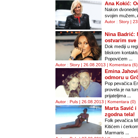
Ana Kokić: O
Nakon dvonedelj
svojim mužem, 
Autor : Story | 2
Nina Badrić:
ostvarim sve 
Dok mediji u regi
bliskom kontak
Popovićem ...
Autor : Story | 26.08.2013 |
Komentara (6)
Emina Jahovi
odmoru u Grč
Pop pevačica Em
provela je na tur
prijateljima ...
Autor : Puls | 26.08.2013 |
Komentara (0)
Marta Savić i
zgodna tela!
Folk pevačica M
Kitićem i ćerkom
Marmaris ...