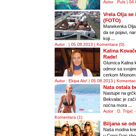
Autor : Puls | 04
Vrela Olja se
(FOTO)
Manekenka Olja
da se pojavi, na
koji ...
Autor : | 05.08.2013 |
Komentara (0)
Kalina Kovače
Rade!
Glumica Kalina k
odmor sa svoji
cerkom Mionom
Autor : Ekipa Alo! | 05.08.2013 |
Komentara
Nata ostala b
Nastupe na grčk
Bekvalac je zači
noćna mora ...
Autor : D. Tripić 
Komentara (1)
Biljana se o
Naša modna kreat
u Crnoj Gori zbo