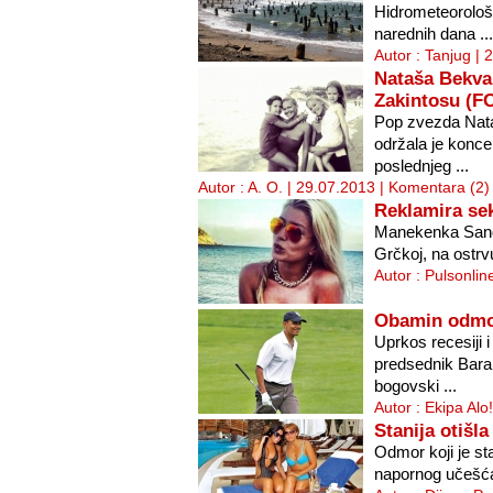
Hidrometeorološ
narednih dana ...
Autor : Tanjug | 
Nataša Bekval
Zakintosu (F
Pop zvezda Nata
održala je konce
poslednjeg ...
Autor : A. O. | 29.07.2013 |
Komentara (2)
Reklamira se
Manekenka Sandr
Grčkoj, na ostrv
Autor : Pulsonlin
Obamin odmor
Uprkos recesiji i
predsednik Bara
bogovski ...
Autor : Ekipa Alo
Stanija otišla
Odmor koji je sta
napornog učešća u