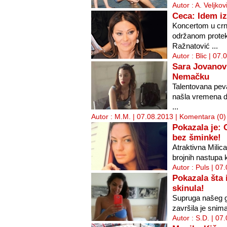
Autor : A. Veljko
Ceca: Idem i
Koncertom u crno
održanom protek
Ražnatović ...
Autor : Blic | 07
Sara Jovanov
Nemačku
Talentovana pev
našla vremena d
...
Autor : M.M. | 07.08.2013 |
Komentara (0)
Pokazala je: 
bez šminke!
Atraktivna Milica
brojnih nastupa ko
Autor : Puls | 07
Pokazala šta 
skinula!
Supruga našeg g
završila je sniman
Autor : S.D. | 07