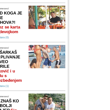
 meseci
D KOGA JE
ŠE
IHOVA?!
z se karta
 devojkom
ara (0)
 meseci
ŠARKAŠ
 PLIVANJE
VEO
RILE
ović i u
du s
ezbeđenjem
ara (1)
 meseci
 ZNAŠ KO
 BOLJI