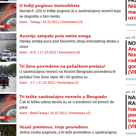
FR
U Inđiji poginuo motociklista
Niš
Nenad A. (20) iz Inđije poginuo je u saobraćajnoj nesreći koja
ma
se dogodila u tom mestu.
uz
Autor : Tanjug | 16.10.2012 |
Komentara (0)
Koment
Austriju zatrpalo pola metra snega
pre 19
Alpska zemlja puca pod šavovima zbog iznenadnog skoka u
NO
zimu!
Ana
Autor : N.G. | 17.10.2012 |
Komentara (0)
Nis
rođ
god
Tri žene povređene na pešačkom prelazu!
(V
U saobraćajnoj nesreći na Novom Beogradu povređena tri
pešaka! Dve žene stare 38 i 60 godina su ...
Koment
Autor : J.T. | 17.10.2012 |
Komentara (2)
pre 19
Tri teške saobraćajne nesreće u Beogradu
NA
Čak tri teška udesa desila su se u prestonici od ponoći do
RA
jutra!
Iva
Autor : Beta/Tanjug | 18.10.2012 |
Komentara (0)
pos
tre
(V
Vozač preminuo, troje povređeno
Jedna osoba poginula, a tri teže povređene u saobraćajnoj
Koment