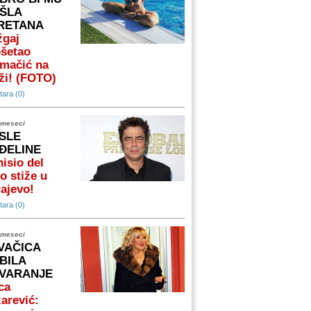
ŠLA
RETANA
žgaj
ošetao
omačić na
ži! (FOTO)
ara (0)
 meseci
SLE
ĐELINE
isio del
o stiže u
ajevo!
ara (0)
 meseci
VAČICA
BILA
VARANJE
ca
arević: