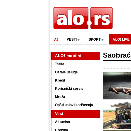
A!
VESTI
SPORT
ALO! LIVE
Saobrać
ALO! mobilni
Tarifa
Ostale usluge
Kredit
Korisnički servis
Mreža
Opšti uslovi korišćenja
Vesti
Aktuelno
Hronika