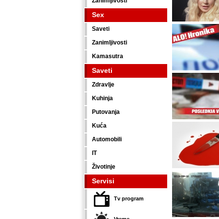
Zanimljivosti
Sex
Saveti
Zanimljivosti
Kamasutra
Saveti
Zdravlje
Kuhinja
Putovanja
Kuća
Automobili
IT
Životinje
Servisi
Tv program