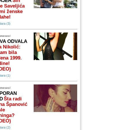
AJER
Sin
e Saveljića
mi ženske
dahe!
ara (3)
 meseci
VA ODVALA
 Nikolić:
am bila
ena 1999.
ine!
IDEO)
ara (1)
 meseci
PORAN
D
Šta radi
na Španović
le
ninga?
IDEO)
ara (2)