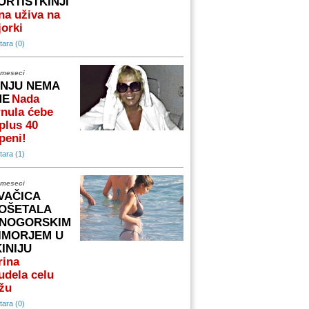
ORTISTKINJI
na uživa na
orki
ara (0)
 meseci
 NJU NEMA
ME
Nada
nula ćebe
plus 40
peni!
ara (1)
 meseci
VAČICA
OŠETALA
NOGORSKIM
IMORJEM U
KINIJU
rina
udela celu
žu
ara (0)