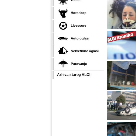
Vreme
Horoskop
Livescore
Auto oglasi
Nekretnine oglasi
Putovanje
Arhiva starog ALO!