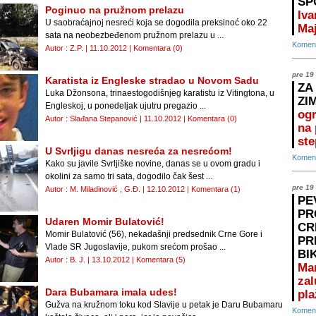
SP
Poginuo na pružnom prelazu
Iva
U saobraćajnoj nesreći koja se dogodila preksinoć oko 22
Maj
sata na neobezbeđenom pružnom prelazu u ...
Koment
Autor : Z.P. | 11.10.2012 |
Komentara (0)
pre 19
Karatista iz Engleske stradao u Novom Sadu
ZA
Luka Džonsona, trinaestogodišnjeg karatistu iz Vitingtona, u
ZI
Engleskoj, u ponedeljak ujutru pregazio ...
ogr
Autor : Slađana Stepanović | 11.10.2012 |
Komentara (0)
na 
ste
U Svrljigu danas nesreća za nesrećom!
Koment
Kako su javile Svrljiške novine, danas se u ovom gradu i
okolini za samo tri sata, dogodilo čak šest ...
pre 19
Autor : M. Miladinović , G.Đ. | 12.10.2012 |
Komentara (1)
PE
PR
Udaren Momir Bulatović!
CR
Momir Bulatović (56), nekadašnji predsednik Crne Gore i
PR
Vlade SR Jugoslavije, pukom srećom prošao ...
BI
Autor : B. J. | 13.10.2012 |
Komentara (5)
Ma
zal
Dara Bubamara imala udes!
pla
Gužva na kružnom toku kod Slavije u petak je Daru Bubamaru
Koment