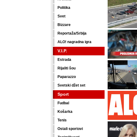
Politika
Svet
Bizzare
Reportaža/Srbija
ALO! nagradna igra
V.I.P.
Estrada
Rijaliti šou
Paparazzo
Svetski džet set
Sport
Fudbal
Košarka
Tenis
Ostali sportovi