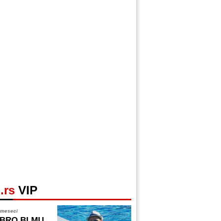
.rs
VIP
 meseci
BRO BI MU