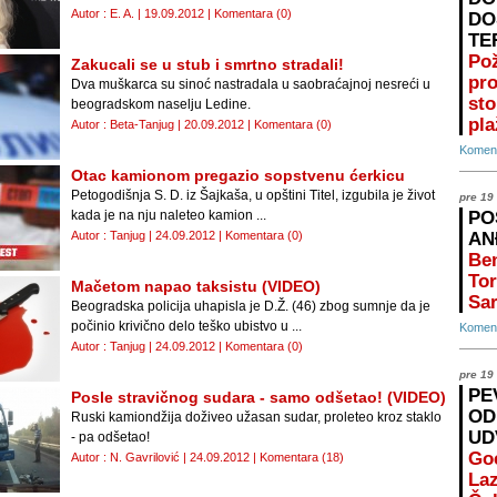
Autor : E. A. | 19.09.2012 |
Komentara (0)
DO
TE
Po
Zakucali se u stub i smrtno stradali!
pr
Dva muškarca su sinoć nastradala u saobraćajnoj nesreći u
st
beogradskom naselju Ledine.
pla
Autor : Beta-Tanjug | 20.09.2012 |
Komentara (0)
Koment
Otac kamionom pregazio sopstvenu ćerkicu
Petogodišnja S. D. iz Šajkaša, u opštini Titel, izgubila je život
pre 19
kada je na nju naleteo kamion ...
PO
Autor : Tanjug | 24.09.2012 |
Komentara (0)
AN
Ben
Tor
Mačetom napao taksistu (VIDEO)
Sar
Beogradska policija uhapisla je D.Ž. (46) zbog sumnje da je
počinio krivično delo teško ubistvo u ...
Koment
Autor : Tanjug | 24.09.2012 |
Komentara (0)
pre 19
PE
Posle stravičnog sudara - samo odšetao! (VIDEO)
OD
Ruski kamiondžija doživeo užasan sudar, proleteo kroz staklo
UD
- pa odšetao!
Go
Autor : N. Gavrilović | 24.09.2012 |
Komentara (18)
Laz