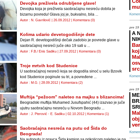
Čol
Devojka preživela odrubljene glave!
mu
Devojka koja je preživela saobraćajnu nesreću dobila je
bizarnu povredu! Glava joj je, bukvalno, bila ...
Koment
Autor : N. Gavrilović | 26.09.2012 |
Komentara (0)
pre 19
A 
Kolima udario devetogodišnje dete
NI
Dejan R. devetogodišnji dečak zadobio je povrede glave u
Bar
saobraćajnoj nesreći juče oko 19 sati u ...
koj
Autor : F.B./ Enis Sadiku | 27.09.2012 |
Komentara (0)
Mal
osv
Troje mrtvih kod Studenice
src
U saobraćajnoj nesreći koja se dogodila sinoć u selu Bzovik
Koment
kod Studenice poginule su tri, a povređene ...
Autor : M.G. | 28.09.2012 |
Komentara (2)
pre 19
ME
Muftija “pežoom” naleteo na majku s blizancima!
BR
Beogradski muftija Muhamed Jusufspahić (44) izazvao je juče
SR
ujutru saobraćajnu nesreću u Novom Beogradu ...
Ma
Autor : J. Pterović - E. Sadiku | 02.10.2012 |
Komentara (1)
obj
ven
Saobraćajna nesreća na putu od Šida do
Koment
Beograda!
Na autoputu iz pravca Šida kamion sa prikolicom naleteo je na