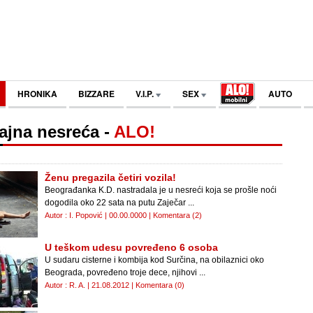
HRONIKA
BIZZARE
V.I.P.
SEX
AUTO
ajna nesreća
-
ALO!
Ženu pregazila četiri vozila!
Beograđanka K.D. nastradala je u nesreći koja se prošle noći
dogodila oko 22 sata na putu Zaječar ...
Autor : I. Popović | 00.00.0000 |
Komentara (2)
U teškom udesu povređeno 6 osoba
U sudaru cisterne i kombija kod Surčina, na obilaznici oko
Beograda, povređeno troje dece, njihovi ...
Autor : R. A. | 21.08.2012 |
Komentara (0)