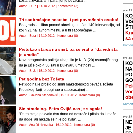
koštala živaca, ali i para, jer je pevačica ...
Autor : D. P. | 14.10.2012 |
Komentara (3)
pre 19
KO
Tri saobraćajne nesreće, i pet povređenih osoba!
VI
Beogradska Hitna pomoć obavila je noćas 140 intervencija, od
ŠT
kojih 21 na javnom mestu, a u tri saobraćajne ...
Kne
Autor : Beta | 14.10.2012 |
Komentara (0)
sa
Koment
Pretukao starca na smrt, pa se vratio "da vidi šta
je uradio"
pre 19
Novobeogradska policija uhapsila je N. B. (20) osumnjičenog
KO
da je juče oko 4.50 sati u Bulevaru umetnosti ...
NA
Autor : B. J. | 15.10.2012 |
Komentara (0)
PO
Pet godina bez Tošeta
GO
Pet godina je prošlo od smrti makedonskog pevača Tošeta
Pek
Proeskog, koji je poginuo u saobraćajnoj ...
vo
Autor : Slađana Stepanović | 15.10.2012 |
Komentara (0)
ob
Koment
Sin stradalog: Petra Cvijić nas je slagala!
“Petra me je pozvala dva dana od nesreće i pitala da li može
pre 19
da dođe, ali nikada se nije pojavila", ...
NE
Autor : Ana Dimitrovska | 16.10.2012 |
Komentara (0)
JE