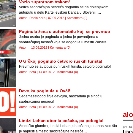
Vozio suprotnom trakom!
Velika saobraćajna nesreća dogodila se na dolenjskom
autoputu u delu Karteljevskog klanca u Sloveniji. ...
Autor : Radio Krka | 07.09.2012 |
Komentara (0)
Poginula žena u automobilu koji se prevrnuo
Jedna osoba je poginula a jedna je povredjena u
saobraćajnoj nesreći koja se dogodila u mestu Žabare ...
Autor : | 13.09.2012 |
Komentara (0)
U Grčkoj poginulo četvoro ruskih turista!
Prevrnuo se autobus pun ruskih turista, četvoro poginulo!
Autor : Beta | 14.09.2012 |
Komentara (0)
Devojka poginula u Ovči!
Sedamaestogodišnja devojka, nastradala je sinoć u
saobraćajnoj nesreći!
Autor : Beta | 16.09.2012 |
Komentara (0)
alo
Lindzi Lohan oborila pešaka, pa pobegla!
Američka glumica, Lindzi Lohan, uhapšena je danas zato što
pre 19
je napustila mesto saobraćajne nesreće ...
DO