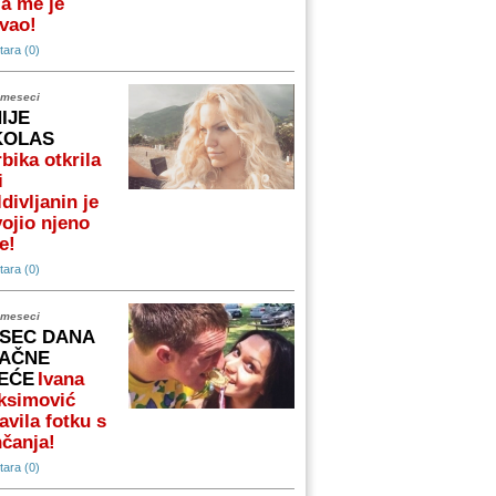
a me je
vao!
ara (0)
 meseci
NIJE
KOLAS
bika otkrila
i
divljanin je
ojio njeno
e!
ara (0)
 meseci
SEC DANA
AČNE
EĆE
Ivana
ksimović
avila fotku s
čanja!
ara (0)