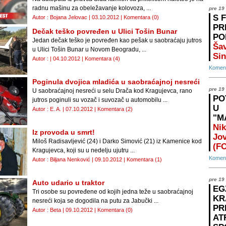
radnu mašinu za obeležavanje kolovoza, ...
pre 19
S 
Autor : Bojana Jelovac | 03.10.2012 |
Komentara (0)
PR
Dečak teško povređen u Ulici Tošin Bunar
PO
Jedan dečak teško je povređen kao pešak u saobraćaju jutros
Šav
u Ulici Tošin Bunar u Novom Beogradu, ...
Sin
Autor : | 04.10.2012 |
Komentara (4)
Koment
Poginula dvojica mladića u saobraćajnoj nesreći
pre 19
U saobraćajnoj nesreći u selu Drača kod Kragujevca, rano
PO
jutros poginuli su vozač i suvozač u automobilu ...
U
Autor : E. A. | 07.10.2012 |
Komentara (2)
"M
Nik
Iz provoda u smrt!
Jo
Miloš Radisavljević (24) i Darko Simović (21) iz Kamenice kod
(F
Kragujevca, koji su u nedelju ujutru ...
Koment
Autor : Biljana Nenković | 09.10.2012 |
Komentara (1)
pre 19
Auto udario u traktor
EG
Tri osobe su povređene od kojih jedna teže u saobraćajnoj
KR
nesreći koja se dogodila na putu za Jabučki ...
PR
Autor : Beta | 09.10.2012 |
Komentara (0)
AT