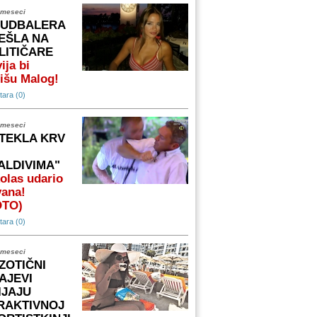
 meseci
FUDBALERA
EŠLA NA
LITIČARE
ija bi
išu Malog!
ara (0)
 meseci
TEKLA KRV
ALDIVIMA"
olas udario
vana!
OTO)
ara (0)
 meseci
ZOTIČNI
AJEVI
IJAJU
RAKTIVNOJ